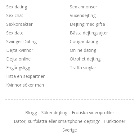
Sex dating
Sex annonser
Sex chat
Vuxendejting
Sexkontakter
Dejting med gifta
Sex date
Bästa dejtingsajter
Swinger Dating
Cougar dating
Dejta kvinnor
Online dating
Dejta online
Otrohet dejting
Engångsligg
Träffa singlar
Hitta en sexpartner
Kvinnor söker män
Blogg
Säker dejting
Erotiska videoprofiler
Dator, surfplatta eller smartphone-dejting?
Funktioner
Sverige