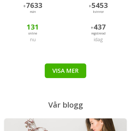
7633
5453
+
+
män
kvinnor
131
437
+
online
registrerad
nu
idag
VISA MER
Vår
blogg