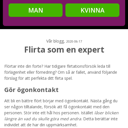
MAN
KVINNA
Steg
2
Ditt födelsedatum?
Vår blogg,
2020-06-17
Flirta som en expert
Steg
3
Flörtar inte din forte? Har tidigare flirtationsförsök leda till
förlägenhet eller förnedring? Om så är fallet, använd följande
Din mailadress?
förslag för att perfekta ditt flirta spel.
Gör ögonkontakt
Att bli en bättre flört börjar med ögonkontakt. Nästa gång du
Genom att registrera godkänner jag
Villkoren
och
ser någon tilltalande, försök att få ögonkontakt med den
Sekretesspolicyn
. Jag godkänner att ta emot information och
reklam via e-post från hemsidans operatörer. Jag kan dra
personen. Stör inte ett hål hos personen. Istället
låser blicken
tillbaka godkännande när jag vill.
längre än vad du skulle göra med andra
. Detta berättar inte
individet att de har din uppmärksamhet.