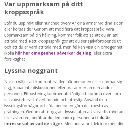
Var uppmärksam på ditt
kroppsspråk
Står du upp rakt eller hunched över? Är dina armar vid dina sidor
eller korsas de? Genom att modifiera ditt kroppsspråk, vara
uppmärksam på din hållning, kommer folk att se att du är lätt
att tala med. Rätt kroppsspråk gör att du ser självförtroende ut
och att du är värd att tala med, men fel kan visa din omogenhet
(kolla
här hur omogenhet påverkar dejting
) eller extra
försiktighet
Lyssna noggrant
När du väljer att konfrontera den här personen (eller närmar sig
dig), kapar inte diskussionen eller pratar mer än den andra
personen. Filibustering kommer att få dig att komma över som
självabsorberad, överbärande och otrevlig. Använd dina
lyssningsförmågor och låta personen göra det mesta av
pratningen. Genom att noggrant lyssna utan att vara distraherad
eller avbruten, berättar du den andra personen
att du är
intresserad av vad de säger
. Med andra ord, lek inte med din