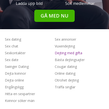
Ladda upp bild
Sök medlemmar
GÅ MED NU
Sex dating
Sex annonser
Sex chat
Vuxendejting
Sexkontakter
Dejting med gifta
Sex date
Bästa dejtingsajter
Swinger Dating
Cougar dating
Dejta kvinnor
Online dating
Dejta online
Otrohet dejting
Engångsligg
Träffa singlar
Hitta en sexpartner
Kvinnor söker män