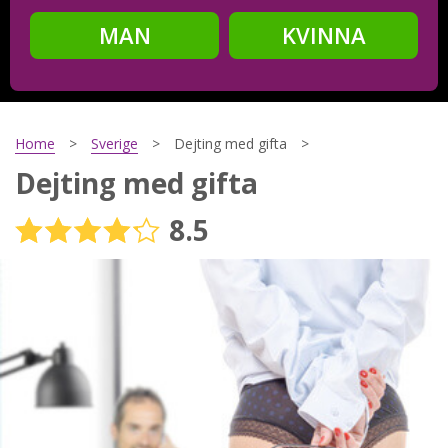
MAN
KVINNA
Steg
2
Ditt födelsedatum?
Home
Sverige
Dejting med gifta
Dejting med gifta
8.5
Steg
3
Din mailadress?
Genom att registrera godkänner jag
Villkoren
och
Sekretesspolicyn
. Jag godkänner att ta emot information och
reklam via e-post från hemsidans operatörer. Jag kan dra
tillbaka godkännande när jag vill.