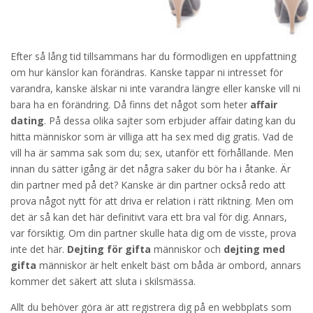
Efter så lång tid tillsammans har du förmodligen en uppfattning
om hur känslor kan förändras. Kanske tappar ni intresset för
varandra, kanske älskar ni inte varandra längre eller kanske vill ni
bara ha en förändring. Då finns det något som heter
affair
dating
. På dessa olika sajter som erbjuder affair dating kan du
hitta människor som är villiga att ha sex med dig gratis. Vad de
vill ha är samma sak som du; sex, utanför ett förhållande. Men
innan du sätter igång är det några saker du bör ha i åtanke. Är
din partner med på det? Kanske är din partner också redo att
prova något nytt för att driva er relation i rätt riktning. Men om
det är så kan det här definitivt vara ett bra val för dig. Annars,
var försiktig. Om din partner skulle hata dig om de visste, prova
inte det här.
Dejting för gifta
människor och
dejting med
gifta
människor är helt enkelt bäst om båda är ombord, annars
kommer det säkert att sluta i skilsmässa.
Allt du behöver göra är att registrera dig på en webbplats som