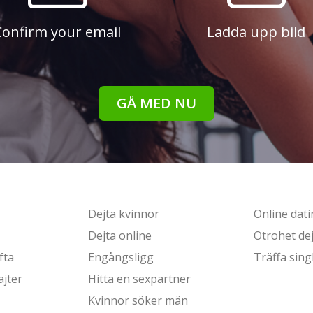
Confirm your email
Ladda upp bild
GÅ MED NU
Dejta kvinnor
Online dat
Dejta online
Otrohet dej
fta
Engångsligg
Träffa sing
ajter
Hitta en sexpartner
Kvinnor söker män