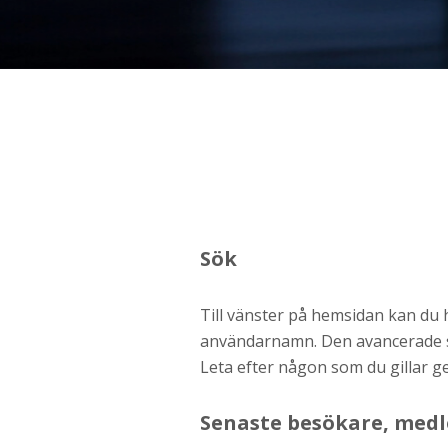
Ditt födelsedatum?
Steg
3
Din mailadress?
Genom att registrera godkänner jag
Villkoren
oc
Sök
Sekretesspolicyn
. Jag godkänner att ta emot
information och reklam via e-post från hemsida
operatörer. Jag kan dra tillbaka godkännande nä
vill.
Till vänster på hemsidan kan du hi
användarnamn. Den avancerade sö
STARTA NU!
Leta efter någon som du gillar gen
Senaste besökare, med