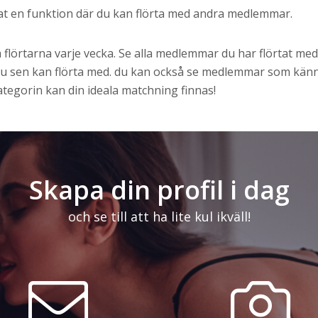
cklat en funktion där du kan flörta med andra medlemmar.
 flörtarna varje vecka. Se alla medlemmar du har flörtat med
 du sen kan flörta med. du kan också se medlemmar som kän
tegorin kan din ideala matchning finnas!
Skapa din profil i dag
och se till att ha lite kul ikväll!