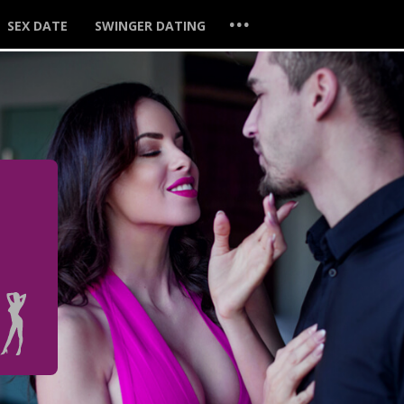
...
SEX DATE
SWINGER DATING