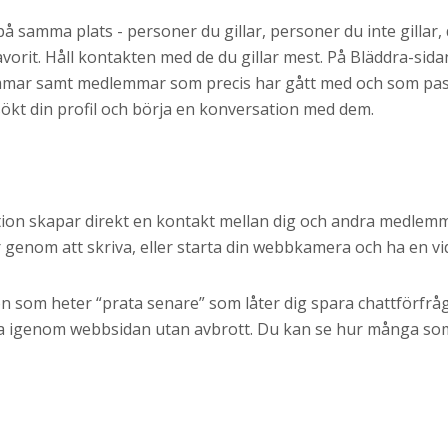
 på samma plats - personer du gillar, personer du inte gillar, 
avorit. Håll kontakten med de du gillar mest. På Bläddra-sid
mar samt medlemmar som precis har gått med och som pass
kt din profil och börja en konversation med dem.
tion skapar direkt en kontakt mellan dig och andra medlemm
 genom att skriva, eller starta din webbkamera och ha en v
on som heter “prata senare” som låter dig spara chattförfrågn
lla igenom webbsidan utan avbrott. Du kan se hur många som