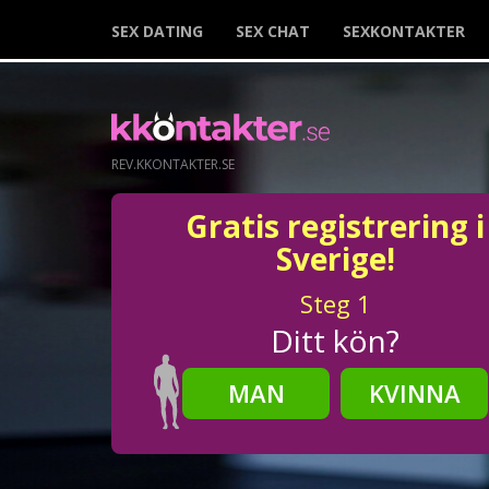
SEX DATING
SEX CHAT
SEXKONTAKTER
REV.KKONTAKTER.SE
Gratis registrering i
Sverige!
Steg
1
Ditt kön?
MAN
KVINNA
Steg
2