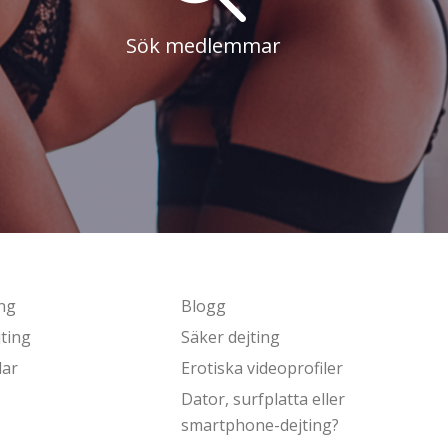
Sök medlemmar
ing
Blogg
ting
Säker dejting
lar
Erotiska videoprofiler
Dator, surfplatta eller
smartphone-dejting?