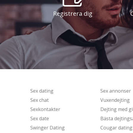
Registrera dig
Sex dating
Sex annonser
Sex chat
Vuxendejting
Sexkontakter
Dejting med gi
Sex date
Bästa dejtings
Swinger Dating
Cougar dating