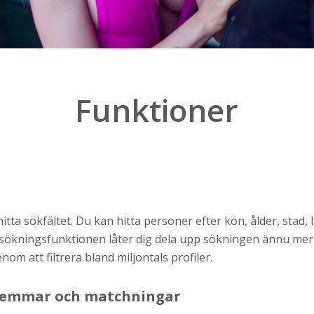
Funktioner
h
ns
r jag
tta sökfältet. Du kan hitta personer efter kön, ålder, stad, 
kningsfunktionen låter dig dela upp sökningen ännu mer vi
om att filtrera bland miljontals profiler.
lemmar och matchningar