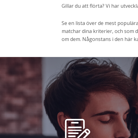
Gillar du att flörta? Vi har utve
Se en lista över de mest populära
matchar dina kriterier, och som
om dem. Någonstans i den här ka