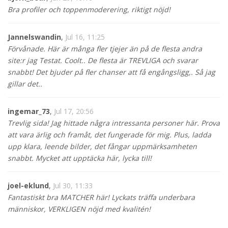
Bra profiler och toppenmoderering, riktigt nöjd!
Jannelswandin
,
Jul 16, 11:25
Förvånade. Här är många fler tjejer än på de flesta andra
site:r jag Testat. Coolt.. De flesta är TREVLIGA och svarar
snabbt! Det bjuder på fler chanser att få engångsligg,. Så jag
gillar det..
ingemar_73
,
Jul 17, 20:56
Trevlig sida! Jag hittade några intressanta personer här. Prova
att vara ärlig och framåt, det fungerade för mig. Plus, ladda
upp klara, leende bilder, det fångar uppmärksamheten
snabbt. Mycket att upptäcka här, lycka till!
joel-eklund
,
Jul 30, 11:33
Fantastiskt bra MATCHER här! Lyckats träffa underbara
människor, VERKLIGEN nöjd med kvalitén!