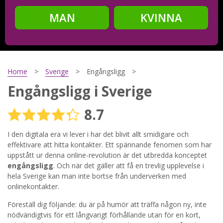
MAN
KVINNA
Steg
2
Ditt födelsedatum?
Home
Sverige
Engångsligg
Engångsligg i Sverige
8.7
Steg
3
Din mailadress?
I den digitala era vi lever i har det blivit allt smidigare och
effektivare att hitta kontakter. Ett spännande fenomen som har
uppstått ur denna online-revolution är det utbredda konceptet
engångsligg
. Och när det gäller att få en trevlig upplevelse i
hela Sverige kan man inte bortse från underverken med
Genom att registrera godkänner jag
Villkoren
och
Sekretesspolicyn
. Jag godkänner att ta emot information och
onlinekontakter.
reklam via e-post från hemsidans operatörer. Jag kan dra
tillbaka godkännande när jag vill.
Föreställ dig följande: du är på humör att träffa någon ny, inte
nödvändigtvis för ett långvarigt förhållande utan för en kort,