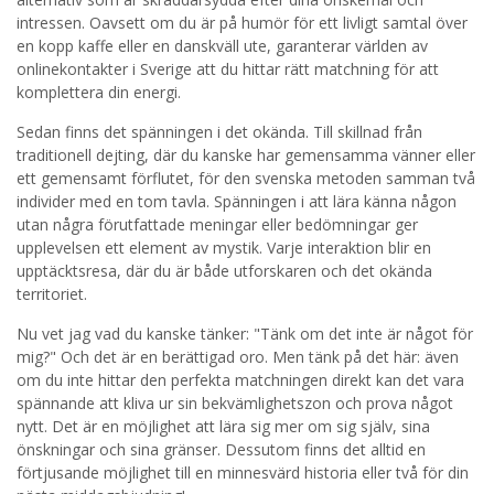
intressen. Oavsett om du är på humör för ett livligt samtal över
en kopp kaffe eller en danskväll ute, garanterar världen av
onlinekontakter i Sverige att du hittar rätt matchning för att
komplettera din energi.
Sedan finns det spänningen i det okända. Till skillnad från
traditionell dejting, där du kanske har gemensamma vänner eller
ett gemensamt förflutet, för den svenska metoden samman två
individer med en tom tavla. Spänningen i att lära känna någon
utan några förutfattade meningar eller bedömningar ger
upplevelsen ett element av mystik. Varje interaktion blir en
upptäcktsresa, där du är både utforskaren och det okända
territoriet.
Nu vet jag vad du kanske tänker: "Tänk om det inte är något för
mig?" Och det är en berättigad oro. Men tänk på det här: även
om du inte hittar den perfekta matchningen direkt kan det vara
spännande att kliva ur sin bekvämlighetszon och prova något
nytt. Det är en möjlighet att lära sig mer om sig själv, sina
önskningar och sina gränser. Dessutom finns det alltid en
förtjusande möjlighet till en minnesvärd historia eller två för din