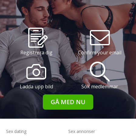
Registrera dig
Confirm your email
Ladda upp bild
Sök medlemmar
GÅ MED NU
Sex dating
Sex annonser