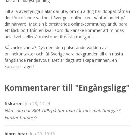
nästa middagsbjudning!
Till alla äventyrliga själar där ute, om du aldrig har doppat tårna i
det förtrollande vattnet i Sveriges onlinescen, väntar landet på
din närvaro. Med sin blomstrande online-community är du bara
ett klick bort från en kväll som du kanske kommer att minnas
hela livet - eller åtminstone till nästa morgon!
Så varför vänta? Dyk ner i den pulserande världen av
onlinekontakter och låt Sverige vara bakgrunden till din nästa
fängslande rendezvous. Det är dags att skapa minnen, en
kontakt i taget!
Kommentarer till "Engångsligg"
fiskaren
,
Jun 28, 14:44
Nån som har BRA TIPS på hur man får mer matchningar?
Funkar humor??
bjorn_bear
,
Jun 29, 19:16