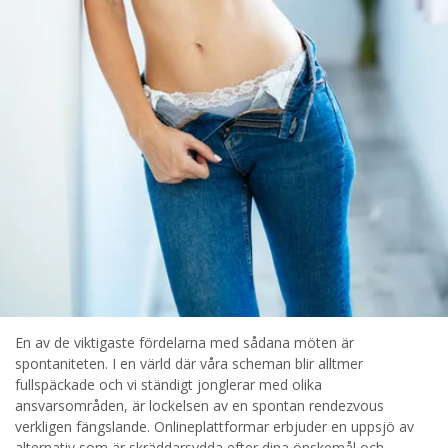
En av de viktigaste fördelarna med sådana möten är
spontaniteten. I en värld där våra scheman blir alltmer
fullspäckade och vi ständigt jonglerar med olika
ansvarsområden, är lockelsen av en spontan rendezvous
verkligen fängslande. Onlineplattformar erbjuder en uppsjö av
alternativ som är skräddarsydda efter dina önskemål och