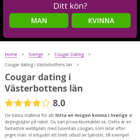
Ditt kön?
MAN
KVINNA
Steg
2
Ditt födelsedatum?
Home
Sverige
Cougar Dating
Cougar dating i Västerbottens län
Cougar dating i
Steg
3
Västerbottens län
Din mailadress?
8.0
De bästa ställena för att
hitta en mogen kvinna i Sverige
är
Genom att registrera godkänner jag
Villkoren
och
dejtingsajter på nätet. Du kan prova kkontakter.se. Detta är en
Sekretesspolicyn
. Jag godkänner att ta emot information och
fantastisk webbplats med tusentals cougars som letar efter
reklam via e-post från hemsidans operatörer. Jag kan dra
yngre män. Vi erbjuder ett brett utbud av tjänster, till exempel
tillbaka godkännande när jag vill.