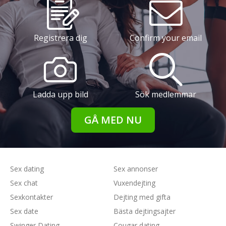
Registrera dig
Confirm your email
Ladda upp bild
Sök medlemmar
GÅ MED NU
Sex dating
Sex annonser
Sex chat
Vuxendejting
Sexkontakter
Dejting med gifta
Sex date
Bästa dejtingsajter
Swinger Dating
Cougar dating