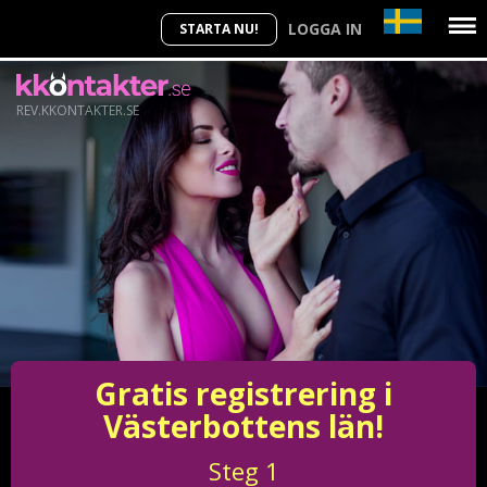
LOGGA IN
STARTA NU!
REV.KKONTAKTER.SE
Gratis registrering i
Västerbottens län!
Steg
1