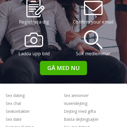
Registrera dig
Confirm your email
Ladda upp bild
Sök medlemmar
GÅ MED NU
Sex dating
Sex annonser
Sex chat
Vuxendejting
Sexkontakter
Dejting med gifta
Sex date
Bästa dejtingsajter