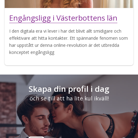
Engångsligg i Västerbottens län
I den digitala era vi lever i har det blivit allt smidigare och
effektivare att hitta kontakter. Ett spännande fenomen som
har uppstått ur denna online-revolution är det utbredda
konceptet engångsligg
Skapa din profil i dag
och se till att ha lite kul ikväll!