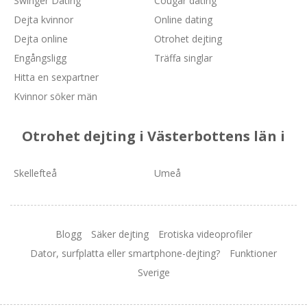
Swinger Dating
Cougar dating
Dejta kvinnor
Online dating
Dejta online
Otrohet dejting
Engångsligg
Träffa singlar
Hitta en sexpartner
Kvinnor söker män
Otrohet dejting i Västerbottens län i
Skellefteå
Umeå
Blogg
Säker dejting
Erotiska videoprofiler
Dator, surfplatta eller smartphone-dejting?
Funktioner
Sverige