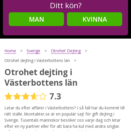
Ditt kön?
MAN
KVINNA
Steg
2
Ditt födelsedatum?
Home
Sverige
Otrohet Dejting
Otrohet dejting i Västerbottens län
Otrohet dejting i
Steg
3
Västerbottens län
Din mailadress?
7.3
Letar du efter affärer i Västerbottens? I så fall har du kommit till
Genom att registrera godkänner jag
Villkoren
och
rätt ställe. kkontakter.se är en populär sajt för gift dejting i
Sekretesspolicyn
. Jag godkänner att ta emot information och
Sverige. Tusentals människor besöker oss varje dag och letar
reklam via e-post från hemsidans operatörer. Jag kan dra
efter en ny partner eller för att bara ha kul med andra singlar.
tillbaka godkännande när jag vill.