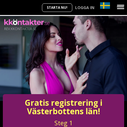
LOGGA IN
STARTA NU!
REV.KKONTAKTER.SE
Gratis registrering i
Västerbottens län!
Steg
1