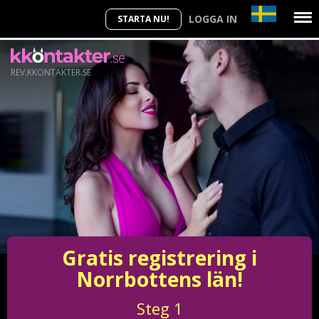
LOGGA IN
STARTA NU!
REV.KKONTAKTER.SE
Gratis registrering i
Norrbottens län!
Steg
1