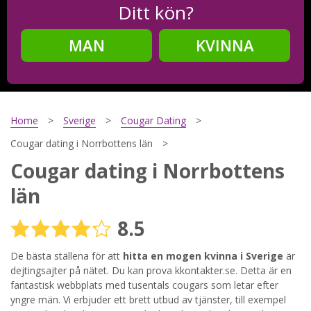
Ditt kön?
MAN
KVINNA
Steg
2
Ditt födelsedatum?
Home
Sverige
Cougar Dating
Cougar dating i Norrbottens län
Cougar dating i Norrbottens
Steg
3
län
Din mailadress?
8.5
De bästa ställena för att
hitta en mogen kvinna i Sverige
är
Genom att registrera godkänner jag
Villkoren
och
dejtingsajter på nätet. Du kan prova kkontakter.se. Detta är en
Sekretesspolicyn
. Jag godkänner att ta emot information och
fantastisk webbplats med tusentals cougars som letar efter
reklam via e-post från hemsidans operatörer. Jag kan dra
yngre män. Vi erbjuder ett brett utbud av tjänster, till exempel
tillbaka godkännande när jag vill.