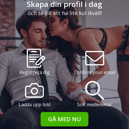
Skapa din profil i dag
och se till att ha lite kul ikväll!
Registrera dig
Confirm your email
Ladda upp bild
Sök medlemmar
GÅ MED NU