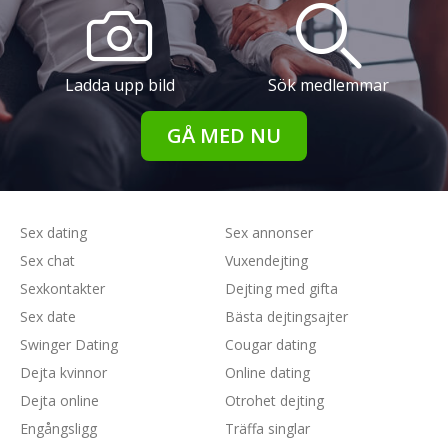
Ladda upp bild
Sök medlemmar
GÅ MED NU
Sex dating
Sex annonser
Sex chat
Vuxendejting
Sexkontakter
Dejting med gifta
Sex date
Bästa dejtingsajter
Swinger Dating
Cougar dating
Dejta kvinnor
Online dating
Dejta online
Otrohet dejting
Engångsligg
Träffa singlar