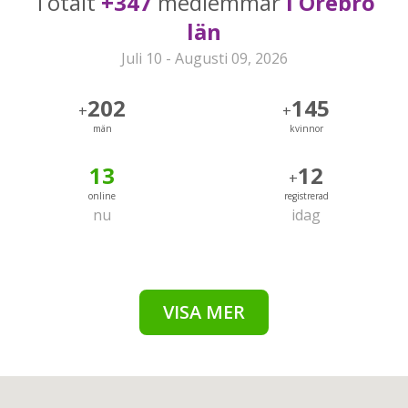
Totalt
+347
medlemmar
i Örebro
län
Juli 10 - Augusti 09, 2026
202
145
+
+
män
kvinnor
13
12
+
online
registrerad
nu
idag
VISA MER