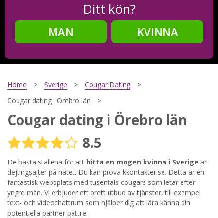
Ditt kön?
MAN
KVINNA
Steg
2
Ditt födelsedatum?
Home
Sverige
Cougar Dating
Cougar dating i Örebro län
Cougar dating i Örebro län
Steg
3
8.5
Din mailadress?
De bästa ställena för att
hitta en mogen kvinna i Sverige
är
dejtingsajter på nätet. Du kan prova kkontakter.se. Detta är en
fantastisk webbplats med tusentals cougars som letar efter
Genom att registrera godkänner jag
Villkoren
och
yngre män. Vi erbjuder ett brett utbud av tjänster, till exempel
Sekretesspolicyn
. Jag godkänner att ta emot information och
text- och videochattrum som hjälper dig att lära känna din
reklam via e-post från hemsidans operatörer. Jag kan dra
tillbaka godkännande när jag vill.
potentiella partner bättre.