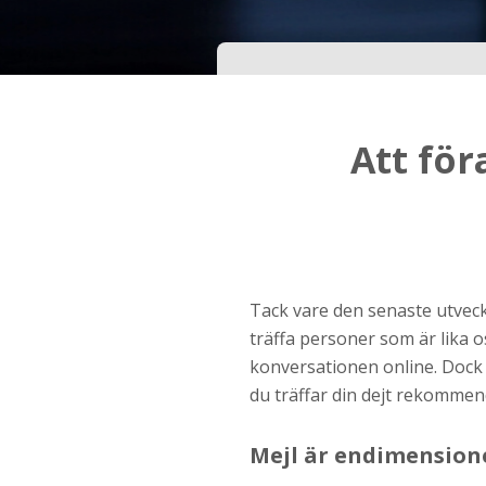
Ditt födelsedatum?
Steg
3
Att fö
Din mailadress?
Genom att registrera godkänner jag
Villkoren
oc
Sekretesspolicyn
. Jag godkänner att ta emot
information och reklam via e-post från hemsida
Tack vare den senaste utveckl
operatörer. Jag kan dra tillbaka godkännande nä
vill.
träffa personer som är lika os
konversationen online. Dock är
STARTA NU!
du träffar din dejt rekommend
Mejl är endimension