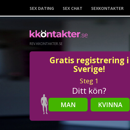
SEX DATING
SEX CHAT
SEXKONTAKTER
REV.KKONTAKTER.SE
Gratis registrering i
Sverige!
Steg
1
Ditt kön?
MAN
KVINNA
Steg
2