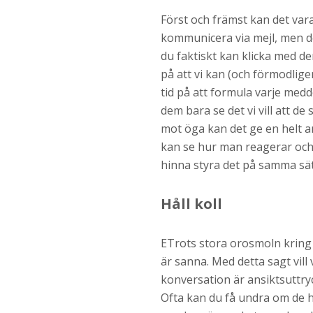
Först och främst kan det vara 
kommunicera via mejl, men d
du faktiskt kan klicka med d
på att vi kan (och förmodlig
tid på att formula varje medd
dem bara se det vi vill att de 
mot öga kan det ge en helt 
kan se hur man reagerar och
hinna styra det på samma sät
Håll koll
ETrots stora orosmoln kring 
är sanna. Med detta sagt vill
konversation är ansiktsuttryc
Ofta kan du få undra om de h