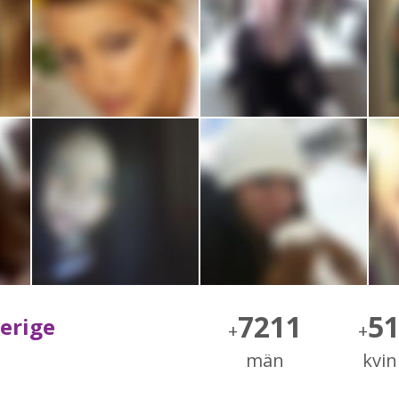
7211
5
verige
+
+
män
kvi