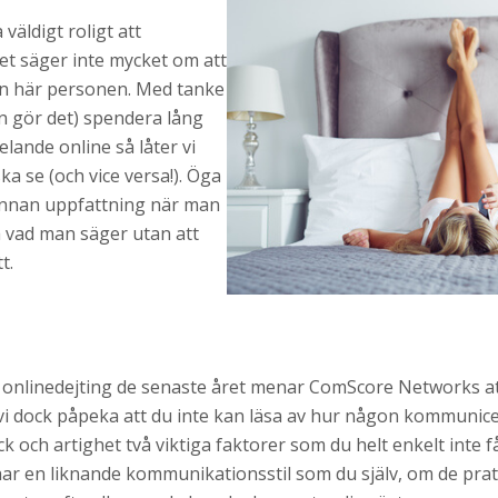
väldigt roligt att
et säger inte mycket om att
en här personen. Med tanke
en gör det) spendera lång
elande online så låter vi
ska se (och vice versa!). Öga
annan uppfattning när man
 vad man säger utan att
t.
onlinedejting de senaste året menar ComScore Networks att
 vi dock påpeka att du inte kan läsa av hur någon kommunice
k och artighet två viktiga faktorer som du helt enkelt inte 
ar en liknande kommunikationsstil som du själv, om de prata 