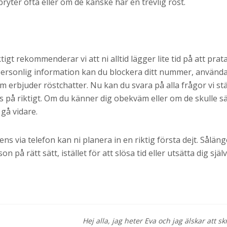
ryter ofta eller om de kanske har en trevlig röst.
igt rekommenderar vi att ni alltid lägger lite tid på att pra
 personlig information kan du blockera ditt nummer, använ
m erbjuder röstchatter. Nu kan du svara på alla frågor vi stä
 på riktigt. Om du känner dig obekväm eller om de skulle sä
gå vidare.
via telefon kan ni planera in en riktig första dejt. Sålänge 
n på rätt sätt, istället för att slösa tid eller utsätta dig själv
Hej alla, jag heter Eva och jag älskar att s