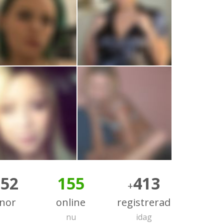
152
155
413
+
nnor
online
registrerad
nu
idag