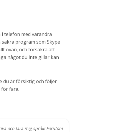
ta i telefon med varandra
da säkra program som Skype
llt ovan, och försäkra att
ga något du inte gillar kan
du är försiktig och följer
 för fara.
kriva och lära mig språk! Förutom