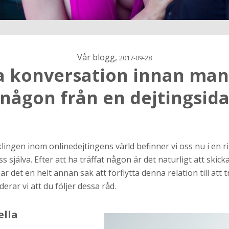
Vår blogg,
2017-09-28
ra konversation innan man 
någon från en dejtingsid
h
ns
ingen inom onlinedejtingens värld befinner vi oss nu i en ri
r jag
s själva. Efter att ha träffat någon är det naturligt att skic
 det en helt annan sak att förflytta denna relation till att t
erar vi att du följer dessa råd.
ella