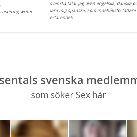
d
svenska talar jag även engelska, danska och
lära mig spanska. Som innehållsförfattare 
 aspiring writer
erfarenhet!
sentals svenska medlem
som söker Sex här