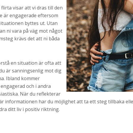
irta visar att vi dras till den
 de är engagerade eftersom
situationen byttes ut. Utan
an ni vara på väg mot något
amsteg krävs det att ni båda
stå en situation är ofta att
r du är sanningsenlig mot dig
rna. Ibland kommer
 engagerad och i andra
iastiska. När du reflekterar
här informationen har du möjlighet att ta ett steg tillbaka el
 ditt liv i positiv riktning.