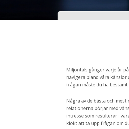
Ditt födelsedatum?
Steg
3
Din mailadress?
Genom att registrera godkänner jag
Villkoren
oc
Miljontals gånger varje år på
Sekretesspolicyn
. Jag godkänner att ta emot
navigera bland våra känslor 
information och reklam via e-post från hemsida
operatörer. Jag kan dra tillbaka godkännande nä
frågan måste du ha bestämt d
vill.
STARTA NU!
Några av de bästa och mest 
relationerna börjar med vän
intresse som resulterar i vara
klokt att ta upp frågan om du