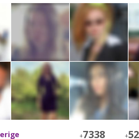
7338
5
verige
+
+