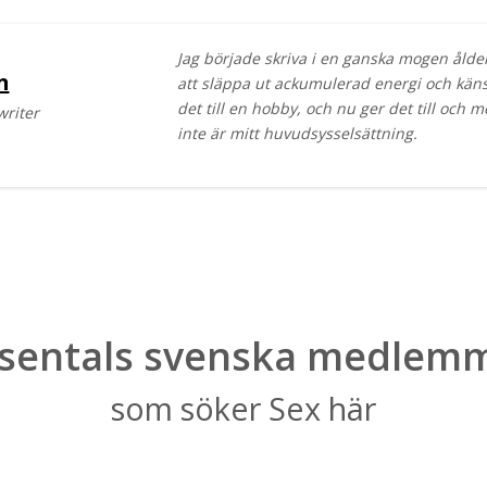
Jag började skriva i en ganska mogen ålder
n
att släppa ut ackumulerad energi och kän
det till en hobby, och nu ger det till och 
writer
inte är mitt huvudsysselsättning.
sentals svenska medlem
som söker Sex här