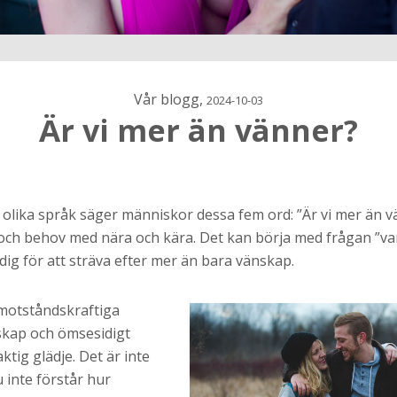
Vår blogg,
2024-10-03
Är vi mer än vänner?
h
 olika språk säger människor dessa fem ord: ”Är vi mer än vä
och behov med nära och kära. Det kan börja med frågan ”varf
ns
r jag
ig för att sträva efter mer än bara vänskap.
motståndskraftiga
skap och ömsesidigt
ktig glädje. Det är inte
 inte förstår hur