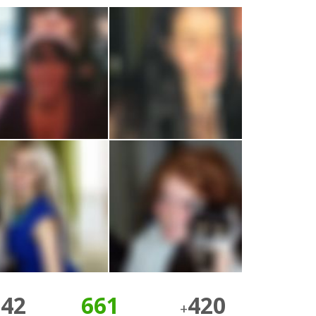
242
661
420
+