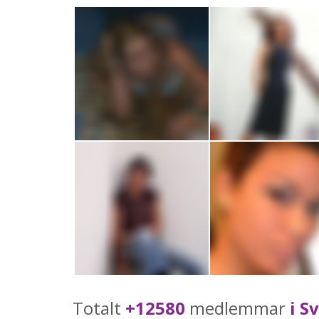
Totalt
+12580
medlemmar
i S