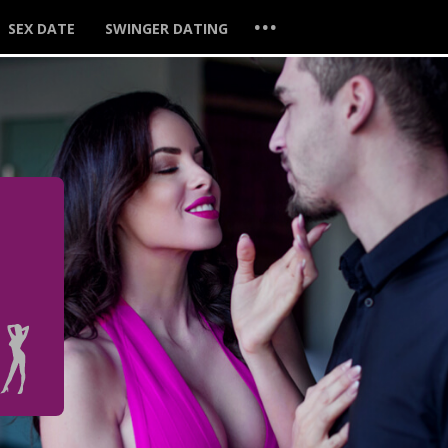
...
SEX DATE
SWINGER DATING