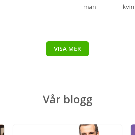
män
kvi
VISA MER
Vår
blogg