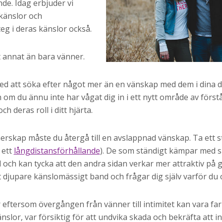
nde. Idag erbjuder vi
 känslor och
g i deras känslor också.
 annat än bara vänner.
med att söka efter något mer än en vänskap med dem i dina
 om du ännu inte har vågat dig in i ett nytt område av först
h deras roll i ditt hjärta.
erskap måste du återgå till en avslappnad vänskap. Ta ett s
 ett
långdistansförhållande
). De som ständigt kämpar med sin
 och kan tycka att den andra sidan verkar mer attraktiv på
 djupare känslomässigt band och frågar dig själv varför du 
 eftersom övergången från vänner till intimitet kan vara farl
änslor, var försiktig för att undvika skada och bekräfta att 