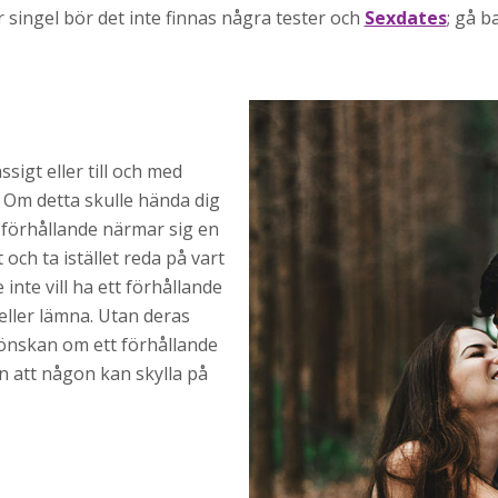
 singel bör det inte finnas några tester och
Sexdates
; gå b
igt eller till och med
t. Om detta skulle hända dig
t förhållande närmar sig en
ch ta istället reda på vart
inte vill ha ett förhållande
ller lämna. Utan deras
önskan om ett förhållande
an att någon kan skylla på