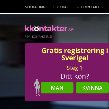
SEX DATING
SEX CHAT
SEXKONTAKTER
REV.KKONTAKTER.SE
Gratis registrering i
Sverige!
Steg
1
Ditt kön?
MAN
KVINNA
Steg
2