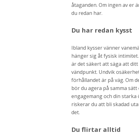
åtaganden. Om ingen av er är
du redan har.
Du har redan kysst
Ibland kysser vänner vanemäss
hänger sig åt fysisk intimite
är det säkert att säga att dit
vändpunkt. Undvik osäkerhet o
förhållandet är på väg. Om de 
bör du agera på samma sätt e
engagemang och din starka 
riskerar du att bli skadad ut
det.
Du flirtar alltid