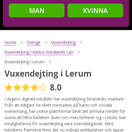
MAN
KVINNA
Steg
2
Ditt födelsedatum?
Home
Sverige
Vuxendejting
Vuxendejting I Västra Götalands Län
Vuxendejting i Lerum
Steg
3
Vuxendejting i Lerum
Din mailadress?
8.0
I dagens digitala tidsålder har vuxendejting förändrats markant.
Från att tidigare ha skett mestadels på barer och sociala
Genom att registrera godkänner jag
Villkoren
och
Sekretesspolicyn
. Jag godkänner att ta emot information och
evenemang, har online-plattformar blivit det primära medlet för
reklam via e-post från hemsidans operatörer. Jag kan dra
vuxna att hitta kärleken. Även om man befinner sig i Lerum, kan
tillbaka godkännande när jag vill.
möjligheterna för vuxendejting vara överväldigande. Med
teknikens framsteg finns det nu många webbplatser och appar