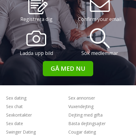
Registrera dig
Confirm your email
Ladda upp bild
Sök medlemmar
GÅ MED NU
Sex dating
Sex annonser
Sex chat
Vuxendejting
Sexkontakter
Dejting med gifta
Sex date
Bästa dejtingsajter
Swinger Dating
Cougar dating