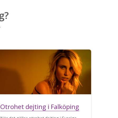
g?
v
Otrohet dejting i Falköping