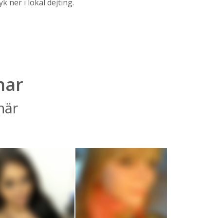
 ner i lokal dejting.
mar
här