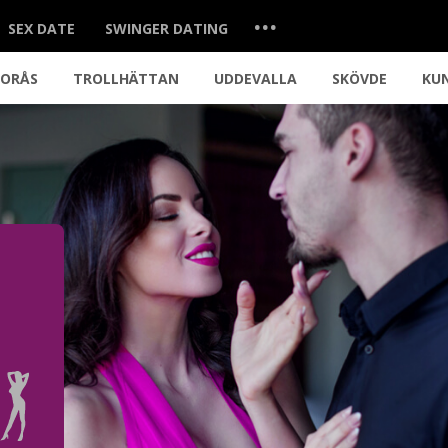
...
SEX DATE
SWINGER DATING
BORÅS
TROLLHÄTTAN
UDDEVALLA
SKÖVDE
KU