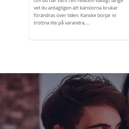
Om du har varit i en relation väldigt länge
vet du antagligen att känslorna brukar
förändras över tiden. Kanske börjar ni
tröttna lite på varandra, ...