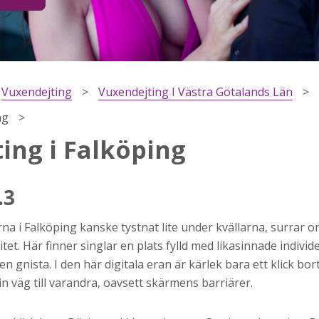
Vuxendejting
Vuxendejting I Västra Götalands Län
ng
ing i Falköping
.3
h
a i Falköping kanske tystnat lite under kvällarna, surrar o
ns
r jag
et. Här finner singlar en plats fylld med likasinnade individer
en gnista. I den här digitala eran är kärlek bara ett klick bor
in väg till varandra, oavsett skärmens barriärer.