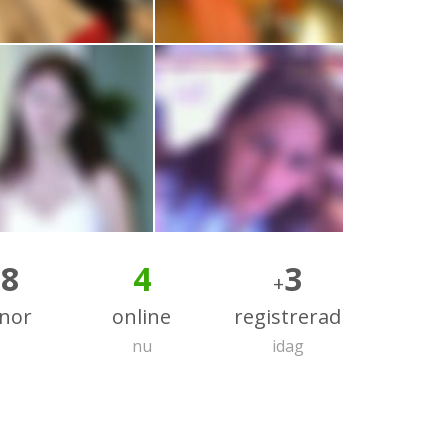
28
4
3
+
nnor
online
registrerad
nu
idag