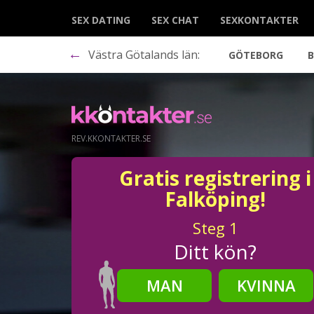
SEX DATING
SEX CHAT
SEXKONTAKTER
←
Västra Götalands län:
GÖTEBORG
REV.KKONTAKTER.SE
Gratis registrering i
Falköping!
Steg
1
Ditt kön?
MAN
KVINNA