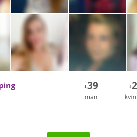
39
öping
+
+
män
kvi