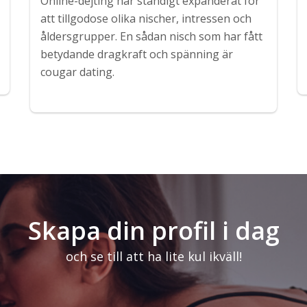
Online-dejting har ständigt expanderat för
att tillgodose olika nischer, intressen och
åldersgrupper. En sådan nisch som har fått
betydande dragkraft och spänning är
cougar dating.
Skapa din profil i dag
och se till att ha lite kul ikväll!