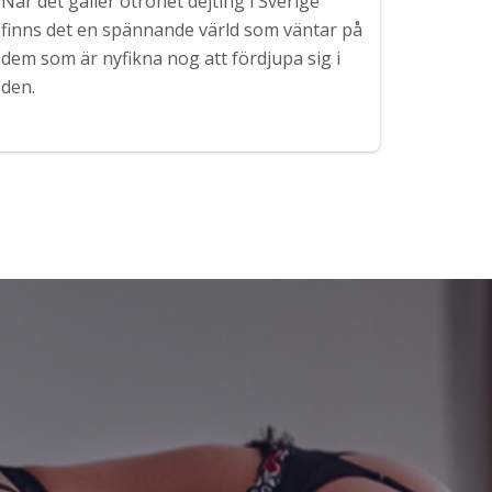
När det gäller otrohet dejting i Sverige
finns det en spännande värld som väntar på
dem som är nyfikna nog att fördjupa sig i
den.