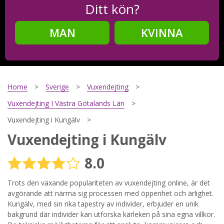
Ditt kön?
MAN
KVINNA
Steg
2
Ditt födelsedatum?
Home
Sverige
Vuxendejting
Vuxendejting I Västra Götalands Län
Vuxendejting i Kungälv
Steg
3
Vuxendejting i Kungälv
Din mailadress?
8.0
Trots den växande populariteten av vuxendejting online, är det
avgörande att närma sig processen med öppenhet och ärlighet.
Genom att registrera godkänner jag
Villkoren
och
Sekretesspolicyn
. Jag godkänner att ta emot information och
Kungälv, med sin rika tapestry av individer, erbjuder en unik
reklam via e-post från hemsidans operatörer. Jag kan dra
bakgrund där individer kan utforska kärleken på sina egna villkor.
tillbaka godkännande när jag vill.