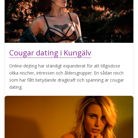
Cougar dating i Kungälv
Online-dejting har ständigt expanderat för att tillgodose
olika nischer, intressen och åldersgrupper. En sådan nisch
som har fått betydande dragkraft och spänning är cougar
dating.