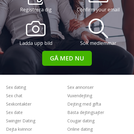
Registrera dig
Confirm your email
Ladda upp bild
Sök medlemmar
GÅ MED NU
Sex dating
Sex annonser
Sex chat
Vuxendejting
Sexkontakter
Dejting med gifta
Sex date
Bästa dejtingsajter
Swinger Dating
Cougar dating
Dejta kvinnor
Online dating