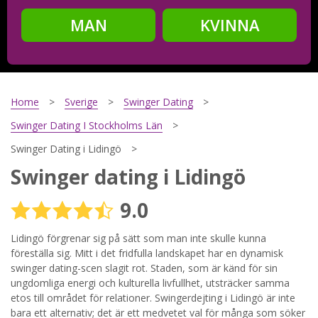
MAN
KVINNA
Steg
2
Ditt födelsedatum?
Home
Sverige
Swinger Dating
Swinger Dating I Stockholms Län
Swinger Dating i Lidingö
Steg
3
Swinger dating i Lidingö
Din mailadress?
9.0
Lidingö förgrenar sig på sätt som man inte skulle kunna
föreställa sig. Mitt i det fridfulla landskapet har en dynamisk
Genom att registrera godkänner jag
Villkoren
och
Sekretesspolicyn
. Jag godkänner att ta emot information och
swinger dating-scen slagit rot. Staden, som är känd för sin
reklam via e-post från hemsidans operatörer. Jag kan dra
ungdomliga energi och kulturella livfullhet, utsträcker samma
tillbaka godkännande när jag vill.
etos till området för relationer. Swingerdejting i Lidingö är inte
bara ett alternativ; det är ett medvetet val för många som söker