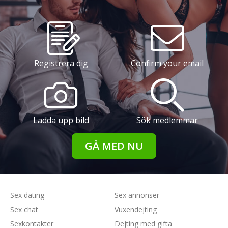
Registrera dig
Confirm your email
Ladda upp bild
Sök medlemmar
GÅ MED NU
Sex dating
Sex annonser
Sex chat
Vuxendejting
Sexkontakter
Dejting med gifta