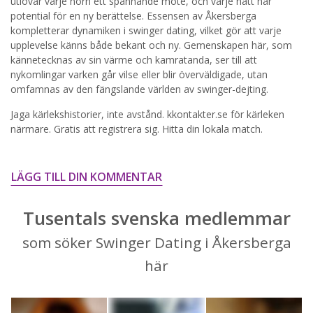
utlovar varje hörn ett spännande möte, och varje natt har
potential för en ny berättelse. Essensen av Åkersberga
STARTA NU!
kompletterar dynamiken i swinger dating, vilket gör att varje
upplevelse känns både bekant och ny. Gemenskapen här, som
kännetecknas av sin värme och kamratanda, ser till att
nykomlingar varken går vilse eller blir överväldigade, utan
omfamnas av den fängslande världen av swinger-dejting.
Jaga kärlekshistorier, inte avstånd. kkontakter.se för kärleken
närmare. Gratis att registrera sig. Hitta din lokala match.
LÄGG TILL DIN KOMMENTAR
Tusentals svenska medlemmar
som söker Swinger Dating i Åkersberga
här