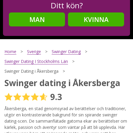
Ditt kön?
MAN
KVINNA
Steg
2
Ditt födelsedatum?
Home
Sverige
Swinger Dating
Swinger Dating I Stockholms Län
Swinger Dating i Åkersberga
Steg
3
Swinger dating i Åkersberga
Din mailadress?
9.3
Åkersberga, en stad genomsyrad av berättelser och traditioner,
utgör en kontrasterande bakgrund för sin spirande swinger
Genom att registrera godkänner jag
Villkoren
och
Sekretesspolicyn
. Jag godkänner att ta emot information och
dating-scen. De sammanflätade gatorna ekar av berättelser om
reklam via e-post från hemsidans operatörer. Jag kan dra
kärlek, passion och äventyr som väntar på att bli upplevda. Här
tillbaka godkännande när jag vill.