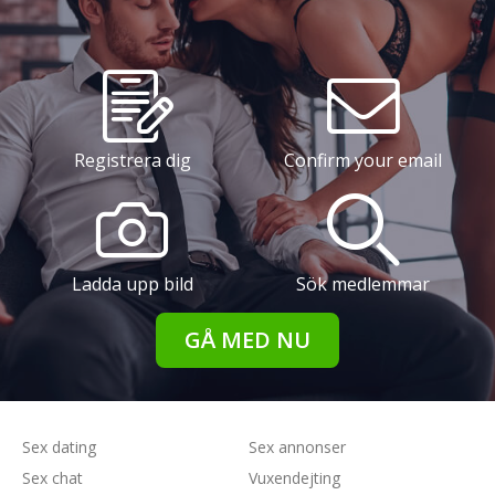
Registrera dig
Confirm your email
Ladda upp bild
Sök medlemmar
GÅ MED NU
Sex dating
Sex annonser
Sex chat
Vuxendejting