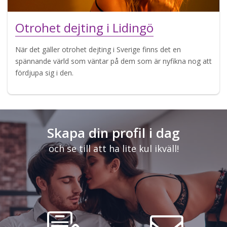
Otrohet dejting i Lidingö
När det gäller otrohet dejting i Sverige finns det en
spännande värld som väntar på dem som är nyfikna nog att
fördjupa sig i den.
Skapa din profil i dag
och se till att ha lite kul ikväll!