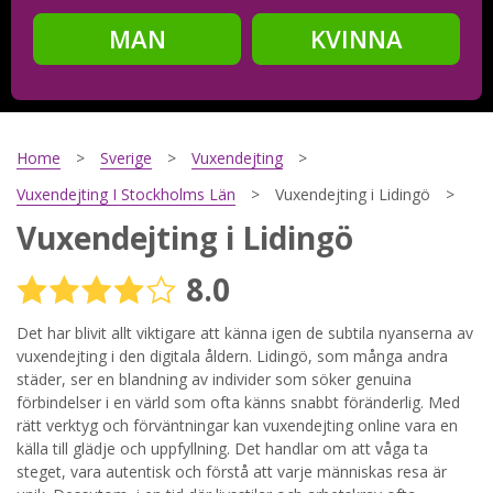
MAN
KVINNA
Steg
2
Ditt födelsedatum?
Home
Sverige
Vuxendejting
Vuxendejting I Stockholms Län
Vuxendejting i Lidingö
Vuxendejting i Lidingö
Steg
3
8.0
Din mailadress?
Det har blivit allt viktigare att känna igen de subtila nyanserna av
vuxendejting i den digitala åldern. Lidingö, som många andra
städer, ser en blandning av individer som söker genuina
Genom att registrera godkänner jag
Villkoren
och
förbindelser i en värld som ofta känns snabbt föränderlig. Med
Sekretesspolicyn
. Jag godkänner att ta emot information och
rätt verktyg och förväntningar kan vuxendejting online vara en
reklam via e-post från hemsidans operatörer. Jag kan dra
tillbaka godkännande när jag vill.
källa till glädje och uppfyllning. Det handlar om att våga ta
steget, vara autentisk och förstå att varje människas resa är