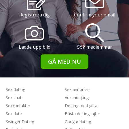
Registrera dig
Confirm your email
Ladda upp bild
Sök medlemmar
GÅ MED NU
Sex dating
Sex annonser
Sex chat
Vuxendejting
Sexkontakter
Dejting med gifta
Sex date
Bästa dejtingsajter
Swinger Dating
Cougar dating