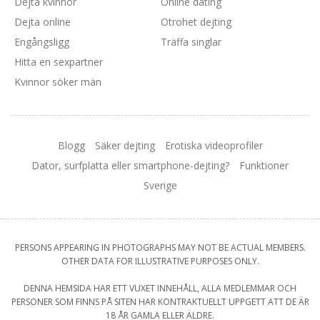
Dejta kvinnor
Online dating
Dejta online
Otrohet dejting
Engångsligg
Träffa singlar
Hitta en sexpartner
Kvinnor söker män
Blogg
Säker dejting
Erotiska videoprofiler
Dator, surfplatta eller smartphone-dejting?
Funktioner
Sverige
PERSONS APPEARING IN PHOTOGRAPHS MAY NOT BE ACTUAL MEMBERS.
OTHER DATA FOR ILLUSTRATIVE PURPOSES ONLY.
DENNA HEMSIDA HAR ETT VUXET INNEHÅLL, ALLA MEDLEMMAR OCH
PERSONER SOM FINNS PÅ SITEN HAR KONTRAKTUELLT UPPGETT ATT DE ÄR
18 ÅR GAMLA ELLER ÄLDRE.