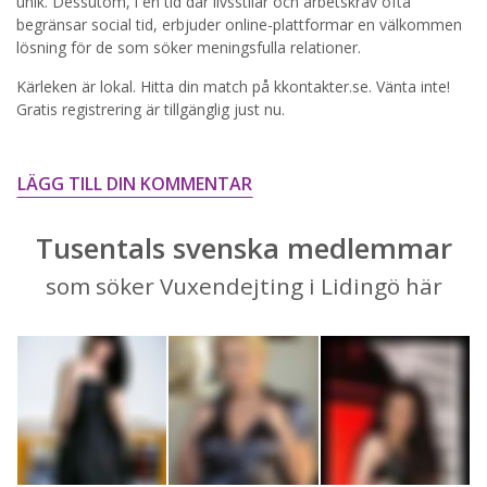
STARTA NU!
unik. Dessutom, i en tid där livsstilar och arbetskrav ofta
begränsar social tid, erbjuder online-plattformar en välkommen
lösning för de som söker meningsfulla relationer.
Kärleken är lokal. Hitta din match på kkontakter.se. Vänta inte!
Gratis registrering är tillgänglig just nu.
LÄGG TILL DIN KOMMENTAR
Tusentals svenska medlemmar
som söker Vuxendejting i Lidingö här