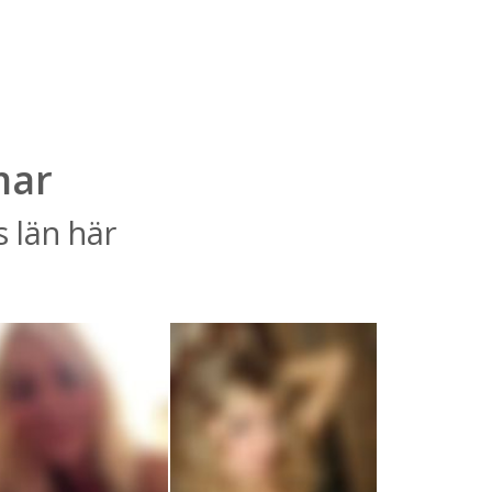
mar
 län här