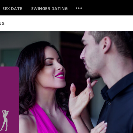
...
SEX DATE
SWINGER DATING
NG