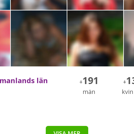
191
1
tmanlands län
+
+
män
kvi
VISA MER