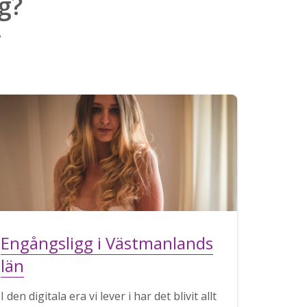
g?
v
Engångsligg i Västmanlands
län
I den digitala era vi lever i har det blivit allt