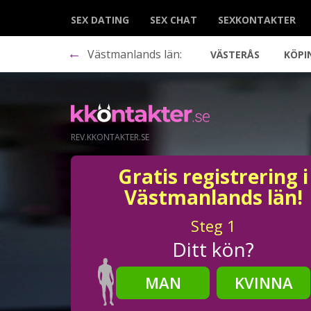
SEX DATING
SEX CHAT
SEXKONTAKTER
←
Västmanlands län:
VÄSTERÅS
KÖPI
REV.KKONTAKTER.SE
Gratis registrering i
Västmanlands län!
Steg
1
Ditt kön?
MAN
KVINNA