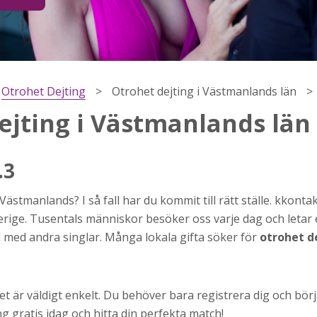
Otrohet Dejting
Otrohet dejting i Västmanlands län
ejting i Västmanlands län
.3
 Västmanlands? I så fall har du kommit till rätt ställe. kkont
h
 Sverige. Tusentals människor besöker oss varje dag och letar
ns
ul med andra singlar. Många lokala gifta söker för
otrohet de
r jag
t är väldigt enkelt. Du behöver bara registrera dig och börj
 gratis idag och hitta din perfekta match!