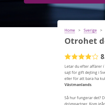
Steg
2
Ditt födelsedatum?
Home
Sverige
Steg
3
Otrohet d
Din mailadress?
8
Letar du efter affärer i
Genom att registrera godkänner jag
Villkoren
oc
Sekretesspolicyn
. Jag godkänner att ta emot
sajt för gift dejting i
information och reklam via e-post från hemsida
eller för att bara ha k
operatörer. Jag kan dra tillbaka godkännande nä
vill.
Västmanlands
.
STARTA NU!
Så hur fungerar det? De
drömpartner. Kom igång