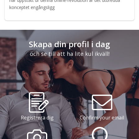
har uppstått ur denna online-revolution är det utbredda
konceptet engångsligg
Skapa din profil i dag
och se till att ha lite kul ikväll!
Registrera dig
Confirm your email