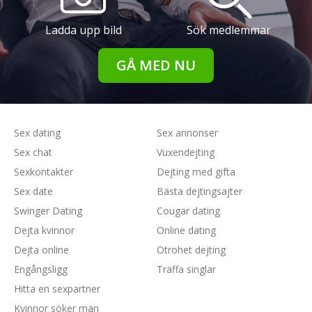
Ladda upp bild
Sök medlemmar
GÅ MED NU
Sex dating
Sex annonser
Sex chat
Vuxendejting
Sexkontakter
Dejting med gifta
Sex date
Bästa dejtingsajter
Swinger Dating
Cougar dating
Dejta kvinnor
Online dating
Dejta online
Otrohet dejting
Engångsligg
Träffa singlar
Hitta en sexpartner
Kvinnor söker män