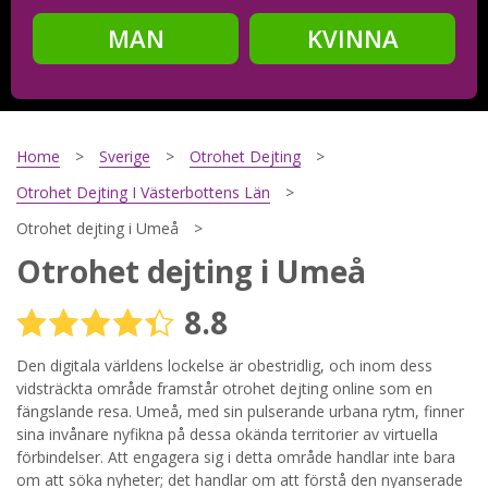
MAN
KVINNA
Steg
2
Ditt födelsedatum?
Home
Sverige
Otrohet Dejting
Otrohet Dejting I Västerbottens Län
Otrohet dejting i Umeå
Steg
3
Otrohet dejting i Umeå
Din mailadress?
8.8
Den digitala världens lockelse är obestridlig, och inom dess
vidsträckta område framstår otrohet dejting online som en
Genom att registrera godkänner jag
Villkoren
och
Sekretesspolicyn
. Jag godkänner att ta emot information och
fängslande resa. Umeå, med sin pulserande urbana rytm, finner
reklam via e-post från hemsidans operatörer. Jag kan dra
sina invånare nyfikna på dessa okända territorier av virtuella
tillbaka godkännande när jag vill.
förbindelser. Att engagera sig i detta område handlar inte bara
om att söka nyheter; det handlar om att förstå den nyanserade