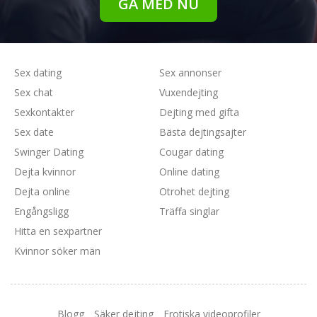
GÅ MED NU
Sex dating
Sex annonser
Sex chat
Vuxendejting
Sexkontakter
Dejting med gifta
Sex date
Bästa dejtingsajter
Swinger Dating
Cougar dating
Dejta kvinnor
Online dating
Dejta online
Otrohet dejting
Engångsligg
Träffa singlar
Hitta en sexpartner
Kvinnor söker män
Blogg
Säker dejting
Erotiska videoprofiler