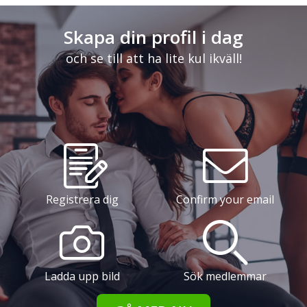
Skapa din profil i dag
och se till att ha lite kul ikväll!
Registrera dig
Confirm your email
Ladda upp bild
Sök medlemmar