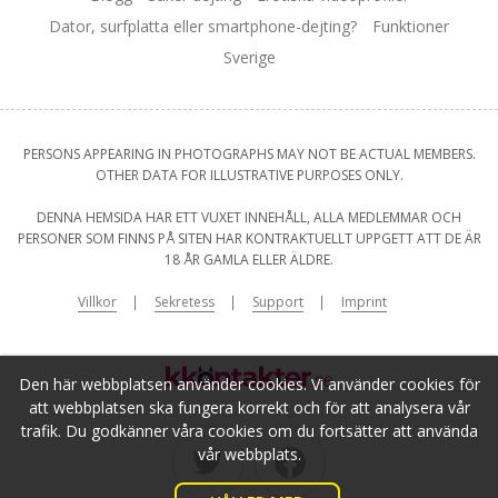
Dator, surfplatta eller smartphone-dejting?
Funktioner
Sverige
PERSONS APPEARING IN PHOTOGRAPHS MAY NOT BE ACTUAL MEMBERS.
OTHER DATA FOR ILLUSTRATIVE PURPOSES ONLY.
DENNA HEMSIDA HAR ETT VUXET INNEHÅLL, ALLA MEDLEMMAR OCH
PERSONER SOM FINNS PÅ SITEN HAR KONTRAKTUELLT UPPGETT ATT DE ÄR
18 ÅR GAMLA ELLER ÄLDRE.
Villkor
Sekretess
Support
Imprint
Den här webbplatsen använder cookies. Vi använder cookies för
att webbplatsen ska fungera korrekt och för att analysera vår
trafik. Du godkänner våra cookies om du fortsätter att använda
vår webbplats.