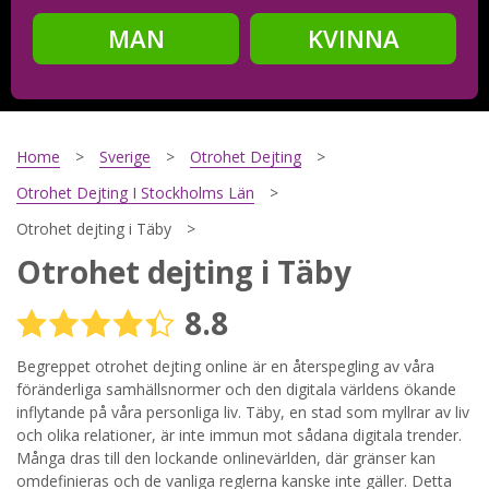
MAN
KVINNA
Steg
2
Ditt födelsedatum?
Home
Sverige
Otrohet Dejting
Otrohet Dejting I Stockholms Län
Otrohet dejting i Täby
Steg
3
Otrohet dejting i Täby
Din mailadress?
8.8
Begreppet otrohet dejting online är en återspegling av våra
föränderliga samhällsnormer och den digitala världens ökande
Genom att registrera godkänner jag
Villkoren
och
Sekretesspolicyn
. Jag godkänner att ta emot information och
inflytande på våra personliga liv. Täby, en stad som myllrar av liv
reklam via e-post från hemsidans operatörer. Jag kan dra
och olika relationer, är inte immun mot sådana digitala trender.
tillbaka godkännande när jag vill.
Många dras till den lockande onlinevärlden, där gränser kan
omdefinieras och de vanliga reglerna kanske inte gäller. Detta