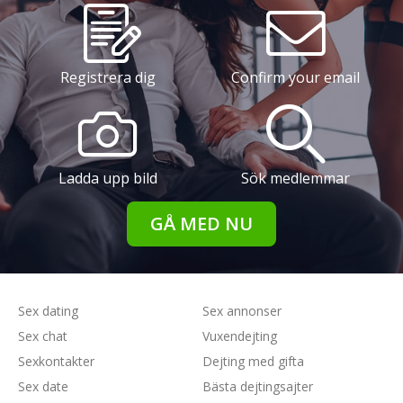
Registrera dig
Confirm your email
Ladda upp bild
Sök medlemmar
GÅ MED NU
Sex dating
Sex annonser
Sex chat
Vuxendejting
Sexkontakter
Dejting med gifta
Sex date
Bästa dejtingsajter