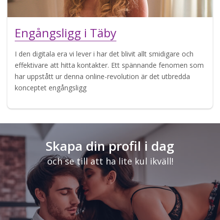
Engångsligg i Täby
I den digitala era vi lever i har det blivit allt smidigare och
effektivare att hitta kontakter. Ett spännande fenomen som
har uppstått ur denna online-revolution är det utbredda
konceptet engångsligg
Skapa din profil i dag
och se till att ha lite kul ikväll!