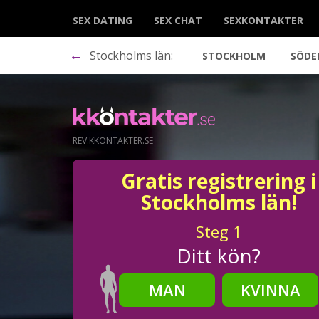
SEX DATING
SEX CHAT
SEXKONTAKTER
←
Stockholms län:
STOCKHOLM
SÖDE
REV.KKONTAKTER.SE
Gratis registrering i
Stockholms län!
Steg
1
Ditt kön?
MAN
KVINNA