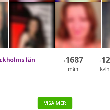
1687
1
ockholms län
+
+
män
kvi
VISA MER