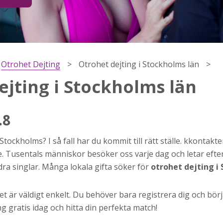
Otrohet Dejting
Otrohet dejting i Stockholms län
ejting i Stockholms län
.8
 Stockholms? I så fall har du kommit till rätt ställe. kkontakt
h
ige. Tusentals människor besöker oss varje dag och letar efter
ns
dra singlar. Många lokala gifta söker för
otrohet dejting i
r jag
t är väldigt enkelt. Du behöver bara registrera dig och börj
 gratis idag och hitta din perfekta match!