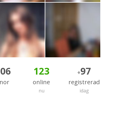
206
123
97
+
nnor
online
registrerad
nu
idag