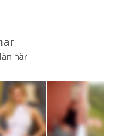
mar
län här