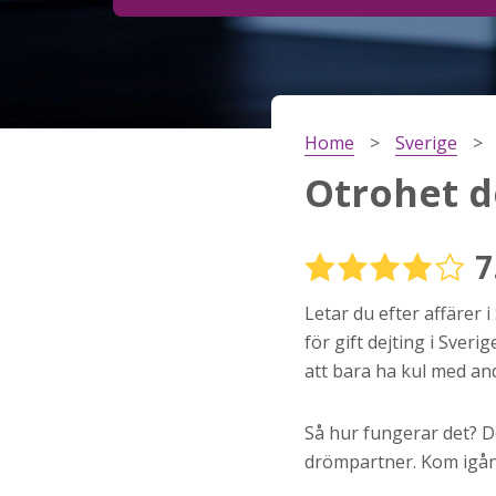
Steg
2
Ditt födelsedatum?
Home
Sverige
Steg
3
Otrohet d
Din mailadress?
7
Letar du efter affärer i
Genom att registrera godkänner jag
Villkoren
oc
Sekretesspolicyn
. Jag godkänner att ta emot
för gift dejting i Sver
information och reklam via e-post från hemsida
att bara ha kul med an
operatörer. Jag kan dra tillbaka godkännande nä
vill.
Så hur fungerar det? De
STARTA NU!
drömpartner. Kom igång