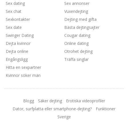
Sex dating
Sex annonser
Sex chat
Vuxendejting
Sexkontakter
Dejting med gifta
Sex date
Bästa dejtingsajter
Swinger Dating
Cougar dating
Dejta kvinnor
Online dating
Dejta online
Otrohet dejting
Engångsligg
Träffa singlar
Hitta en sexpartner
Kvinnor söker män
Blogg
Säker dejting
Erotiska videoprofiler
Dator, surfplatta eller smartphone-dejting?
Funktioner
Sverige