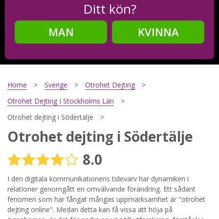
Ditt kön?
MAN
KVINNA
Steg
2
Ditt födelsedatum?
Home
Sverige
Otrohet Dejting
Otrohet Dejting I Stockholms Län
Otrohet dejting i Södertälje
Steg
3
Otrohet dejting i Södertälje
Din mailadress?
8.0
I den digitala kommunikationens tidevarv har dynamiken i
relationer genomgått en omvälvande förändring. Ett sådant
Genom att registrera godkänner jag
Villkoren
och
Sekretesspolicyn
. Jag godkänner att ta emot information och
fenomen som har fångat mångas uppmärksamhet är "otrohet
reklam via e-post från hemsidans operatörer. Jag kan dra
dejting online". Medan detta kan få vissa att höja på
tillbaka godkännande när jag vill.