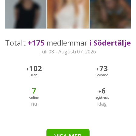
Totalt
+175
medlemmar
i Södertälje
Juli 08 - Augusti 07, 2026
102
73
+
+
män
kvinnor
7
6
+
online
registrerad
nu
idag