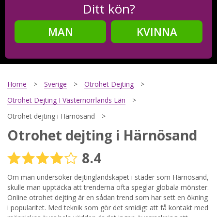
Ditt kön?
MAN
KVINNA
Steg
2
Ditt födelsedatum?
Home
Sverige
Otrohet Dejting
Otrohet Dejting I Västernorrlands Län
Otrohet dejting i Härnösand
Steg
3
Otrohet dejting i Härnösand
Din mailadress?
8.4
Om man undersöker dejtinglandskapet i städer som Härnösand,
skulle man upptäcka att trenderna ofta speglar globala mönster.
Genom att registrera godkänner jag
Villkoren
och
Sekretesspolicyn
. Jag godkänner att ta emot information och
Online otrohet dejting är en sådan trend som har sett en ökning
reklam via e-post från hemsidans operatörer. Jag kan dra
i popularitet. Med teknik som gör det smidigt att få kontakt med
tillbaka godkännande när jag vill.