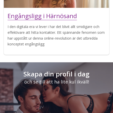
Engångsligg i Härnösand
I den digitala era vi lever i har det blivit allt smidigare och
effektivare att hitta kontakter. Ett spännande fenomen som
har uppstått ur denna online-revolution är det utbredda
konceptet engångsligg
Skapa din profil i dag
och se till att ha lite kul ikväll!