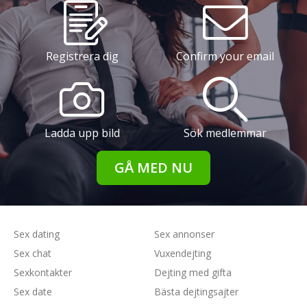
Registrera dig
Confirm your email
Ladda upp bild
Sök medlemmar
GÅ MED NU
Sex dating
Sex annonser
Sex chat
Vuxendejting
Sexkontakter
Dejting med gifta
Sex date
Bästa dejtingsajter