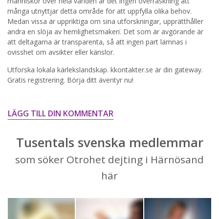
människor över hela världen är det ingen överraskning att
många utnyttjar detta område för att uppfylla olika behov.
STARTA NU!
Medan vissa är uppriktiga om sina utforskningar, upprätthåller
andra en slöja av hemlighetsmakeri. Det som är avgörande är
att deltagarna är transparenta, så att ingen part lämnas i
ovisshet om avsikter eller känslor.
Utforska lokala kärlekslandskap. kkontakter.se är din gateway.
Gratis registrering. Börja ditt äventyr nu!
LÄGG TILL DIN KOMMENTAR
Tusentals svenska medlemmar
som söker Otrohet dejting i Härnösand
här