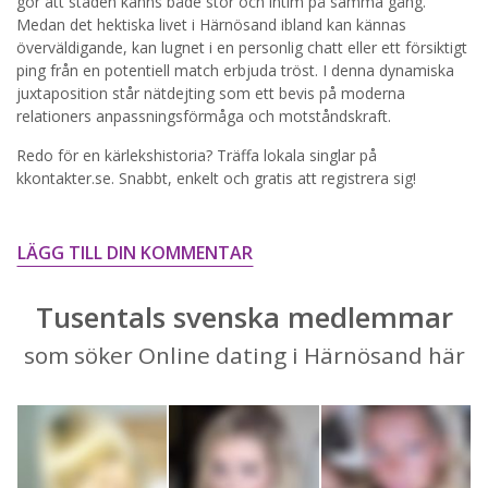
gör att staden känns både stor och intim på samma gång.
Medan det hektiska livet i Härnösand ibland kan kännas
STARTA NU!
överväldigande, kan lugnet i en personlig chatt eller ett försiktigt
ping från en potentiell match erbjuda tröst. I denna dynamiska
juxtaposition står nätdejting som ett bevis på moderna
relationers anpassningsförmåga och motståndskraft.
Redo för en kärlekshistoria? Träffa lokala singlar på
kkontakter.se. Snabbt, enkelt och gratis att registrera sig!
LÄGG TILL DIN KOMMENTAR
Tusentals svenska medlemmar
som söker Online dating i Härnösand här