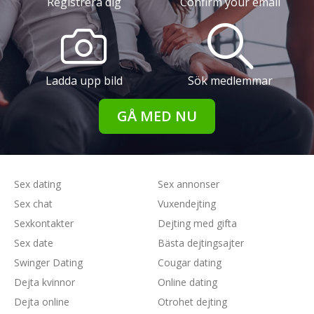
Registrera dig
Confirm your email
Ladda upp bild
Sök medlemmar
GÅ MED NU
Sex dating
Sex annonser
Sex chat
Vuxendejting
Sexkontakter
Dejting med gifta
Sex date
Bästa dejtingsajter
Swinger Dating
Cougar dating
Dejta kvinnor
Online dating
Dejta online
Otrohet dejting