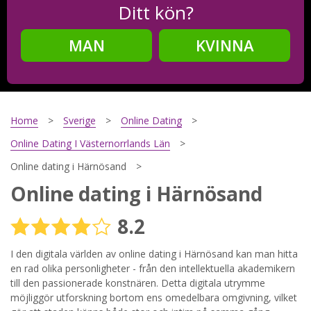
Ditt kön?
MAN
KVINNA
Steg
2
Ditt födelsedatum?
Home
Sverige
Online Dating
Online Dating I Västernorrlands Län
Online dating i Härnösand
Steg
3
Online dating i Härnösand
Din mailadress?
8.2
I den digitala världen av online dating i Härnösand kan man hitta
en rad olika personligheter - från den intellektuella akademikern
Genom att registrera godkänner jag
Villkoren
och
Sekretesspolicyn
. Jag godkänner att ta emot information och
till den passionerade konstnären. Detta digitala utrymme
reklam via e-post från hemsidans operatörer. Jag kan dra
möjliggör utforskning bortom ens omedelbara omgivning, vilket
tillbaka godkännande när jag vill.