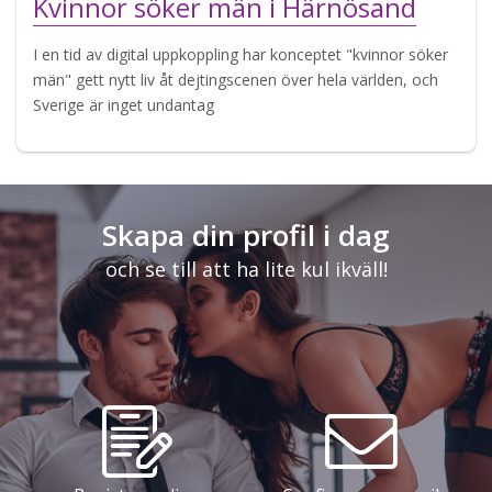
Kvinnor söker män i Härnösand
I en tid av digital uppkoppling har konceptet "kvinnor söker
män" gett nytt liv åt dejtingscenen över hela världen, och
Sverige är inget undantag
Skapa din profil i dag
och se till att ha lite kul ikväll!