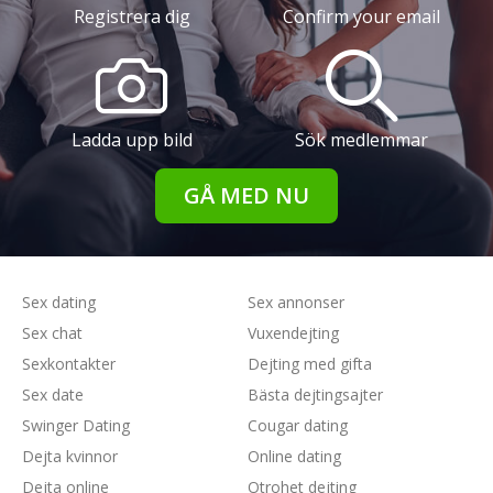
Registrera dig
Confirm your email
Ladda upp bild
Sök medlemmar
GÅ MED NU
Sex dating
Sex annonser
Sex chat
Vuxendejting
Sexkontakter
Dejting med gifta
Sex date
Bästa dejtingsajter
Swinger Dating
Cougar dating
Dejta kvinnor
Online dating
Dejta online
Otrohet dejting