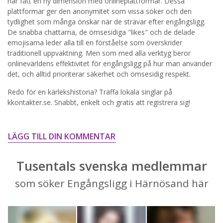
har fått en ny dimension med onlineplattformar. Dessa
plattformar ger den anonymitet som vissa söker och den
STARTA NU!
tydlighet som många önskar när de strävar efter engångsligg.
De snabba chattarna, de ömsesidiga "likes" och de delade
emojisarna leder alla till en förståelse som överskrider
traditionell uppvaktning. Men som med alla verktyg beror
onlinevärldens effektivitet för engångsligg på hur man använder
det, och alltid prioriterar säkerhet och ömsesidig respekt.
Redo för en kärlekshistoria? Träffa lokala singlar på
kkontakter.se. Snabbt, enkelt och gratis att registrera sig!
LÄGG TILL DIN KOMMENTAR
Tusentals svenska medlemmar
som söker Engångsligg i Härnösand här