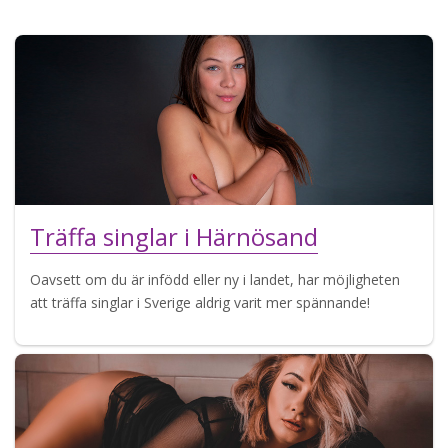
Träffa singlar i Härnösand
Oavsett om du är infödd eller ny i landet, har möjligheten
att träffa singlar i Sverige aldrig varit mer spännande!