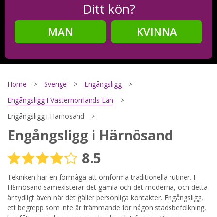
Ditt kön?
MAN
KVINNA
Steg
2
Ditt födelsedatum?
Home
Sverige
Engångsligg
Engångsligg I Västernorrlands Län
Engångsligg i Härnösand
Steg
3
Engångsligg i Härnösand
Din mailadress?
8.5
Tekniken har en förmåga att omforma traditionella rutiner. I
Härnösand samexisterar det gamla och det moderna, och detta
Genom att registrera godkänner jag
Villkoren
och
Sekretesspolicyn
. Jag godkänner att ta emot information och
är tydligt även när det gäller personliga kontakter. Engångsligg,
reklam via e-post från hemsidans operatörer. Jag kan dra
ett begrepp som inte är främmande för någon stadsbefolkning,
tillbaka godkännande när jag vill.