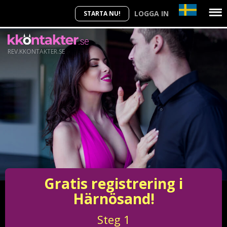
LOGGA IN
STARTA NU!
REV.KKONTAKTER.SE
Gratis registrering i
Härnösand!
Steg
1