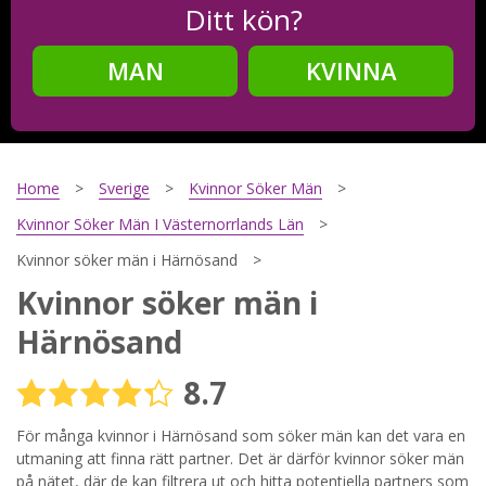
Ditt kön?
MAN
KVINNA
Steg
2
Ditt födelsedatum?
Home
Sverige
Kvinnor Söker Män
Kvinnor Söker Män I Västernorrlands Län
Kvinnor söker män i Härnösand
Steg
3
Kvinnor söker män i
Din mailadress?
Härnösand
8.7
Genom att registrera godkänner jag
Villkoren
och
För många kvinnor i Härnösand som söker män kan det vara en
Sekretesspolicyn
. Jag godkänner att ta emot information och
reklam via e-post från hemsidans operatörer. Jag kan dra
utmaning att finna rätt partner. Det är därför kvinnor söker män
tillbaka godkännande när jag vill.
på nätet, där de kan filtrera ut och hitta potentiella partners som