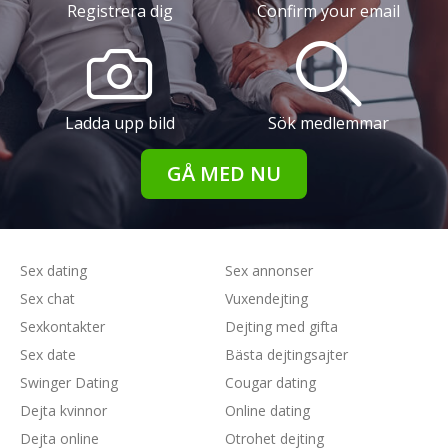
Registrera dig
Confirm your email
Ladda upp bild
Sök medlemmar
GÅ MED NU
Sex dating
Sex annonser
Sex chat
Vuxendejting
Sexkontakter
Dejting med gifta
Sex date
Bästa dejtingsajter
Swinger Dating
Cougar dating
Dejta kvinnor
Online dating
Dejta online
Otrohet dejting