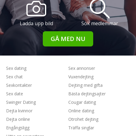
Ladda upp bild
Sök medlemmar
GÅ MED NU
Sex dating
Sex annonser
Sex chat
Vuxendejting
Sexkontakter
Dejting med gifta
Sex date
Bästa dejtingsajter
Swinger Dating
Cougar dating
Dejta kvinnor
Online dating
Dejta online
Otrohet dejting
Engångsligg
Träffa singlar