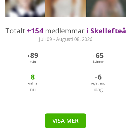
Totalt
+154
medlemmar
i Skellefteå
Juli 09 - Augusti 08, 2026
89
65
+
+
män
kvinnor
8
6
+
online
registrerad
nu
idag
VISA MER