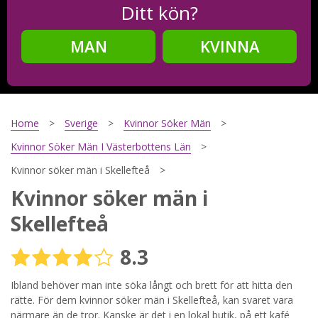
Ditt kön?
MAN
KVINNA
Steg
2
Ditt födelsedatum?
Home
Sverige
Kvinnor Söker Män
Kvinnor Söker Män I Västerbottens Län
Kvinnor söker män i Skellefteå
Steg
3
Kvinnor söker män i
Din mailadress?
Skellefteå
8.3
Genom att registrera godkänner jag
Villkoren
och
Ibland behöver man inte söka långt och brett för att hitta den
Sekretesspolicyn
. Jag godkänner att ta emot information och
reklam via e-post från hemsidans operatörer. Jag kan dra
rätte. För dem kvinnor söker män i Skellefteå, kan svaret vara
tillbaka godkännande när jag vill.
närmare än de tror. Kanske är det i en lokal butik, på ett kafé