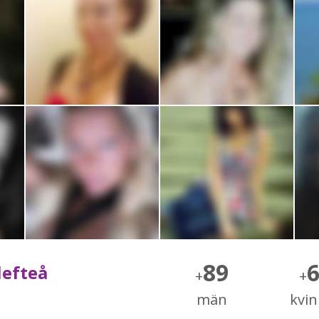
89
lefteå
+
+
män
kvi