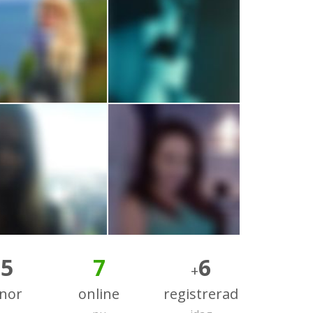
65
7
6
+
nnor
online
registrerad