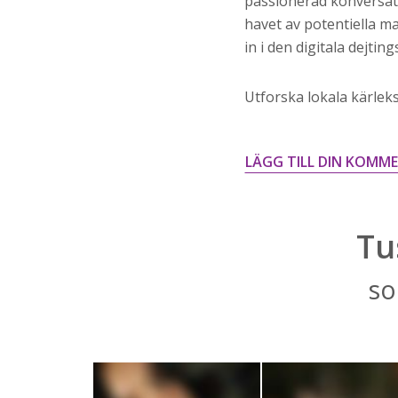
passionerad konversati
havet av potentiella ma
in i den digitala dejti
Utforska lokala kärleks
LÄGG TILL DIN KOMM
Tu
so