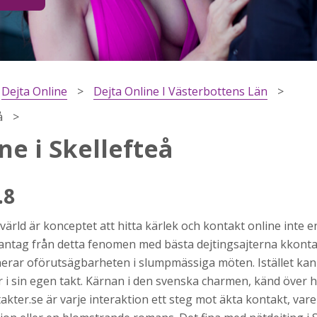
Dejta Online
Dejta Online I Västerbottens Län
å
ne i Skellefteå
.8
h
 värld är konceptet att hitta kärlek och kontakt online inte e
ns
r jag
dantag från detta fenomen med bästa dejtingsajterna kkontak
nerar oförutsägbarheten i slumpmässiga möten. Istället ka
i sin egen takt. Kärnan i den svenska charmen, känd över he
akter.se är varje interaktion ett steg mot äkta kontakt, vare