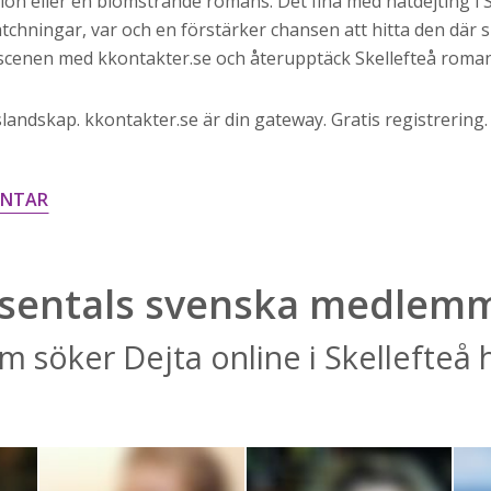
on eller en blomstrande romans. Det fina med nätdejting i S
tchningar, var och en förstärker chansen att hitta den där 
ngscenen med kkontakter.se och återupptäck Skellefteå roman
landskap. kkontakter.se är din gateway. Gratis registrering. 
ENTAR
sentals svenska medlem
m söker Dejta online i Skellefteå 