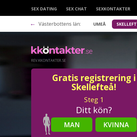
SEX DATING
SEX CHAT
SEXKONTAKTER
←
Västerbottens län:
UMEÅ
SKELLEF
REV.KKONTAKTER.SE
Gratis registrering i
Skellefteå!
Steg
1
Ditt kön?
MAN
KVINNA