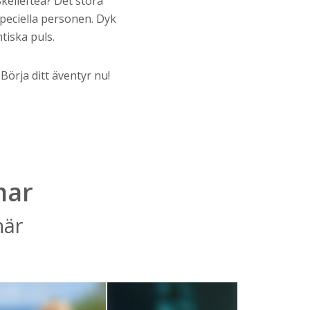
kellefteå? Det stora
speciella personen. Dyk
tiska puls.
Börja ditt äventyr nu!
mar
här