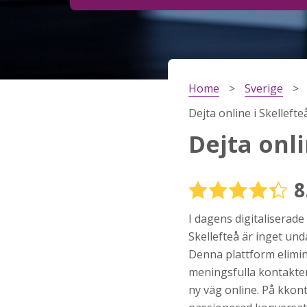
Steg
2
Ditt födelsedatum?
Home
Sverige
Steg
3
Dejta online i Skellefte
Din mailadress?
Dejta onli
8
Genom att registrera godkänner jag
Villkoren
oc
Sekretesspolicyn
. Jag godkänner att ta emot
I dagens digitaliserade
information och reklam via e-post från hemsida
operatörer. Jag kan dra tillbaka godkännande nä
Skellefteå är inget un
vill.
Denna plattform elimi
STARTA NU!
meningsfulla kontakter 
ny väg online. På kkont