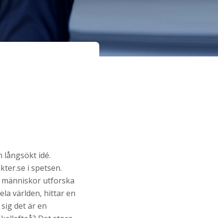
n långsökt idé.
ter.se i spetsen.
n människor utforska
la världen, hittar en
 sig det är en