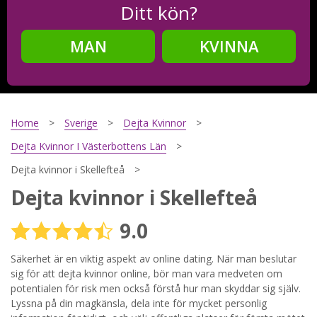
Ditt kön?
MAN
KVINNA
Steg
2
Ditt födelsedatum?
Home
Sverige
Dejta Kvinnor
Dejta Kvinnor I Västerbottens Län
Dejta kvinnor i Skellefteå
Steg
3
Dejta kvinnor i Skellefteå
Din mailadress?
9.0
Säkerhet är en viktig aspekt av online dating. När man beslutar
sig för att dejta kvinnor online, bör man vara medveten om
Genom att registrera godkänner jag
Villkoren
och
Sekretesspolicyn
. Jag godkänner att ta emot information och
potentialen för risk men också förstå hur man skyddar sig själv.
reklam via e-post från hemsidans operatörer. Jag kan dra
Lyssna på din magkänsla, dela inte för mycket personlig
tillbaka godkännande när jag vill.