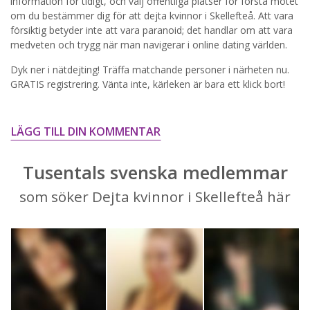
information för tidigt, och välj offentliga platser för första mötet
om du bestämmer dig för att dejta kvinnor i Skellefteå. Att vara
STARTA NU!
försiktig betyder inte att vara paranoid; det handlar om att vara
medveten och trygg när man navigerar i online dating världen.
Dyk ner i nätdejting! Träffa matchande personer i närheten nu.
GRATIS registrering. Vänta inte, kärleken är bara ett klick bort!
LÄGG TILL DIN KOMMENTAR
Tusentals svenska medlemmar
som söker Dejta kvinnor i Skellefteå här