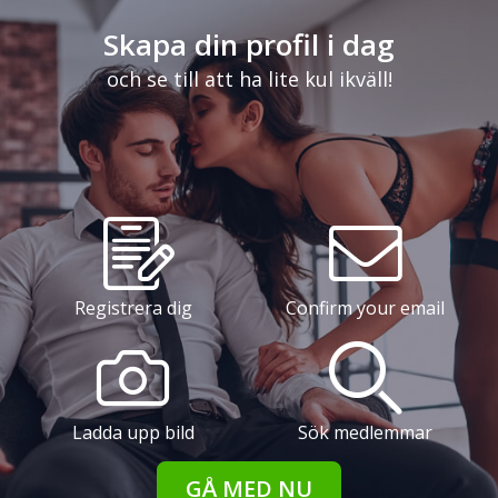
Skapa din profil i dag
och se till att ha lite kul ikväll!
Registrera dig
Confirm your email
Ladda upp bild
Sök medlemmar
GÅ MED NU