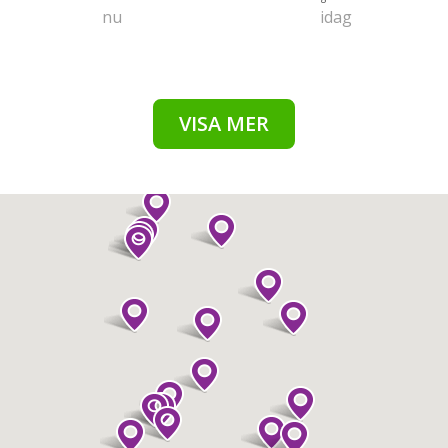
nu
idag
VISA MER