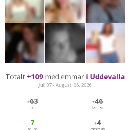
Totalt
+109
medlemmar
i Uddevalla
Juli 07 - Augusti 06, 2026
63
46
+
+
män
kvinnor
7
4
+
online
registrerad