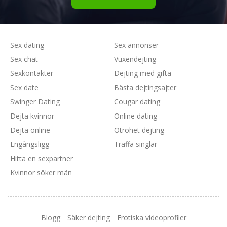
Sex dating
Sex annonser
Sex chat
Vuxendejting
Sexkontakter
Dejting med gifta
Sex date
Bästa dejtingsajter
Swinger Dating
Cougar dating
Dejta kvinnor
Online dating
Dejta online
Otrohet dejting
Engångsligg
Träffa singlar
Hitta en sexpartner
Kvinnor söker män
Blogg
Säker dejting
Erotiska videoprofiler