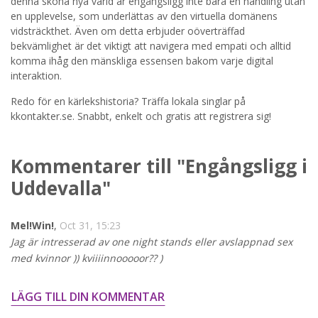
denna sköna nya värld är engångsligg inte bara en handling utan
en upplevelse, som underlättas av den virtuella domänens
STARTA NU!
vidsträckthet. Även om detta erbjuder oöverträffad
bekvämlighet är det viktigt att navigera med empati och alltid
komma ihåg den mänskliga essensen bakom varje digital
interaktion.
Redo för en kärlekshistoria? Träffa lokala singlar på
kkontakter.se. Snabbt, enkelt och gratis att registrera sig!
Kommentarer till "Engångsligg i
Uddevalla"
Mel!Win!
,
Oct 31, 15:23
Jag är intresserad av one night stands eller avslappnad sex
med kvinnor )) kviiiinnooooor?? )
LÄGG TILL DIN KOMMENTAR