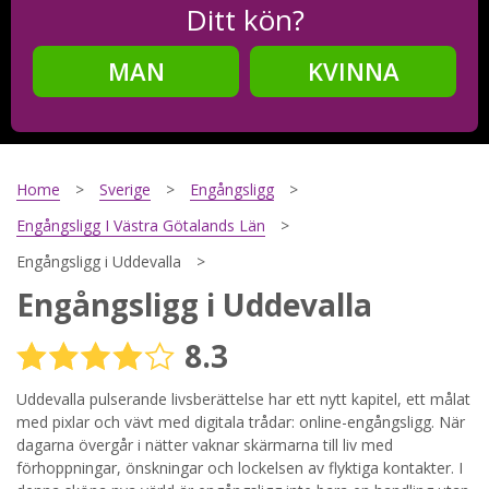
Ditt kön?
MAN
KVINNA
Steg
2
Ditt födelsedatum?
Home
Sverige
Engångsligg
Engångsligg I Västra Götalands Län
Engångsligg i Uddevalla
Steg
3
Engångsligg i Uddevalla
Din mailadress?
8.3
Uddevalla pulserande livsberättelse har ett nytt kapitel, ett målat
med pixlar och vävt med digitala trådar: online-engångsligg. När
Genom att registrera godkänner jag
Villkoren
och
Sekretesspolicyn
. Jag godkänner att ta emot information och
dagarna övergår i nätter vaknar skärmarna till liv med
reklam via e-post från hemsidans operatörer. Jag kan dra
förhoppningar, önskningar och lockelsen av flyktiga kontakter. I
tillbaka godkännande när jag vill.