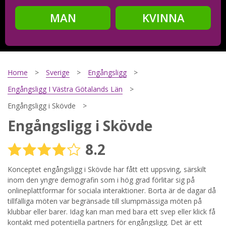
MAN
KVINNA
Steg
2
Ditt födelsedatum?
Home
Sverige
Engångsligg
Engångsligg I Västra Götalands Län
Engångsligg i Skövde
Steg
3
Engångsligg i Skövde
Din mailadress?
8.2
Konceptet engångsligg i Skövde har fått ett uppsving, särskilt
inom den yngre demografin som i hög grad förlitar sig på
Genom att registrera godkänner jag
Villkoren
och
Sekretesspolicyn
. Jag godkänner att ta emot information och
onlineplattformar för sociala interaktioner. Borta är de dagar då
reklam via e-post från hemsidans operatörer. Jag kan dra
tillfälliga möten var begränsade till slumpmässiga möten på
tillbaka godkännande när jag vill.
klubbar eller barer. Idag kan man med bara ett svep eller klick få
kontakt med potentiella partners för engångsligg. Det är ett