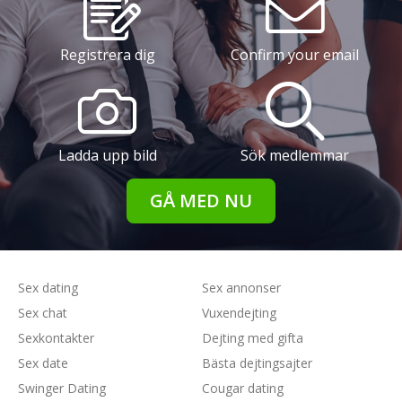
Registrera dig
Confirm your email
Ladda upp bild
Sök medlemmar
GÅ MED NU
Sex dating
Sex annonser
Sex chat
Vuxendejting
Sexkontakter
Dejting med gifta
Sex date
Bästa dejtingsajter
Swinger Dating
Cougar dating