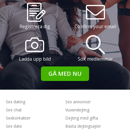
Registrera dig
Confirm your email
Ladda upp bild
Sök medlemmar
GÅ MED NU
Sex dating
Sex annonser
Sex chat
Vuxendejting
Sexkontakter
Dejting med gifta
Sex date
Bästa dejtingsajter