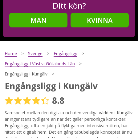
Ditt kön?
MAN
KVINNA
Steg
2
Ditt födelsedatum?
Home
Sverige
Engångsligg
Engångsligg I Västra Götalands Län
Engångsligg i Kungälv
Steg
3
Engångsligg i Kungälv
Din mailadress?
8.8
Samspelet mellan den digitala och den verkliga världen i Kungälv
är ingenstans tydligare än när det gäller personliga kontakter.
Genom att registrera godkänner jag
Villkoren
och
Sekretesspolicyn
. Jag godkänner att ta emot information och
Engångsligg, ofta en jakt på flyktiga men intensiva möten, har
reklam via e-post från hemsidans operatörer. Jag kan dra
hittat ett digitalt hem. Det en gång tabubelagda konceptet är nu
tillbaka godkännande när jag vill.