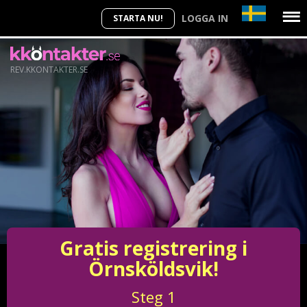
LOGGA IN
STARTA NU!
REV.KKONTAKTER.SE
Gratis registrering i
Örnsköldsvik!
Steg
1