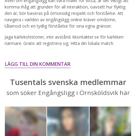
Även om engångsligg kan vara målet för vissa, är det viktigt att
komma ihåg att grunden för all interaktion, oavsett hur flyktig
STARTA NU!
den är, bör baseras på ömsesidig respekt och förståelse. Att
navigera i världen av engångsligg online kräver omdöme,
tålamod och en tydlig förståelse för sina egna gränser.
Jaga kärlekshistorier, inte avstånd. kkontakter.se för kärleken
närmare. Gratis att registrera sig. Hitta din lokala match.
LÄGG TILL DIN KOMMENTAR
Tusentals svenska medlemmar
som söker Engångsligg i Örnsköldsvik här