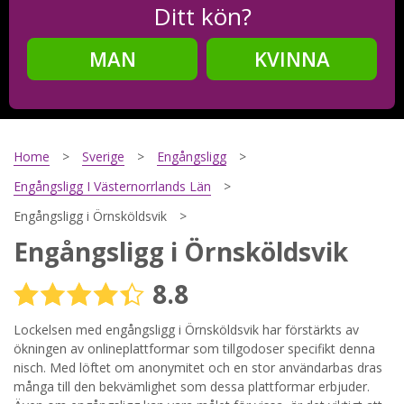
Ditt kön?
MAN
KVINNA
Steg
2
Ditt födelsedatum?
Home
Sverige
Engångsligg
Engångsligg I Västernorrlands Län
Engångsligg i Örnsköldsvik
Steg
3
Engångsligg i Örnsköldsvik
Din mailadress?
8.8
Lockelsen med engångsligg i Örnsköldsvik har förstärkts av
ökningen av onlineplattformar som tillgodoser specifikt denna
Genom att registrera godkänner jag
Villkoren
och
Sekretesspolicyn
. Jag godkänner att ta emot information och
nisch. Med löftet om anonymitet och en stor användarbas dras
reklam via e-post från hemsidans operatörer. Jag kan dra
många till den bekvämlighet som dessa plattformar erbjuder.
tillbaka godkännande när jag vill.