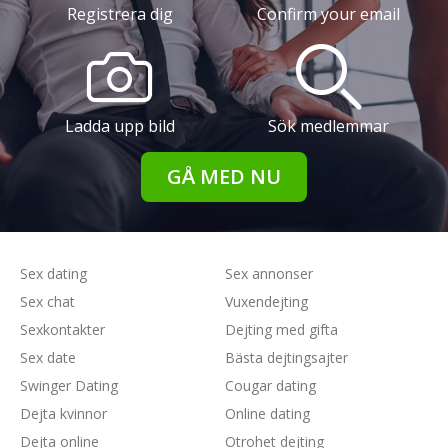
Registrera dig
Confirm your email
Ladda upp bild
Sök medlemmar
GÅ MED NU
Sex dating
Sex annonser
Sex chat
Vuxendejting
Sexkontakter
Dejting med gifta
Sex date
Bästa dejtingsajter
Swinger Dating
Cougar dating
Dejta kvinnor
Online dating
Dejta online
Otrohet dejting