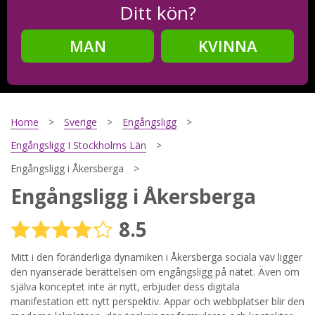
Ditt kön?
MAN
KVINNA
Steg
2
Ditt födelsedatum?
Home
Sverige
Engångsligg
Engångsligg I Stockholms Län
Engångsligg i Åkersberga
Steg
3
Engångsligg i Åkersberga
Din mailadress?
8.5
Mitt i den föränderliga dynamiken i Åkersberga sociala väv ligger
den nyanserade berättelsen om engångsligg på nätet. Även om
Genom att registrera godkänner jag
Villkoren
och
Sekretesspolicyn
. Jag godkänner att ta emot information och
själva konceptet inte är nytt, erbjuder dess digitala
reklam via e-post från hemsidans operatörer. Jag kan dra
manifestation ett nytt perspektiv. Appar och webbplatser blir den
tillbaka godkännande när jag vill.