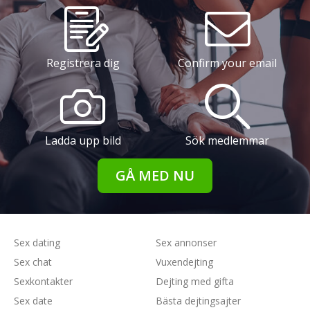
Registrera dig
Confirm your email
Ladda upp bild
Sök medlemmar
GÅ MED NU
Sex dating
Sex annonser
Sex chat
Vuxendejting
Sexkontakter
Dejting med gifta
Sex date
Bästa dejtingsajter