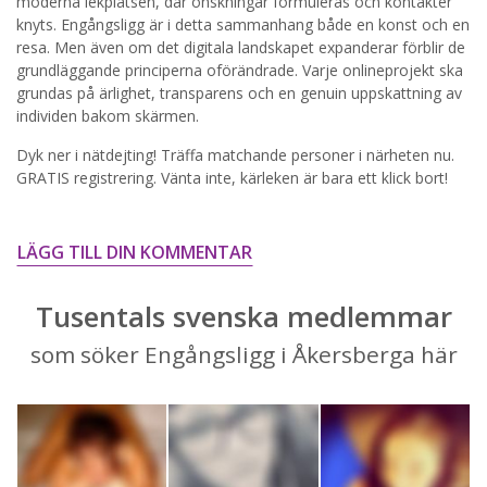
moderna lekplatsen, där önskningar formuleras och kontakter
knyts. Engångsligg är i detta sammanhang både en konst och en
STARTA NU!
resa. Men även om det digitala landskapet expanderar förblir de
grundläggande principerna oförändrade. Varje onlineprojekt ska
grundas på ärlighet, transparens och en genuin uppskattning av
individen bakom skärmen.
Dyk ner i nätdejting! Träffa matchande personer i närheten nu.
GRATIS registrering. Vänta inte, kärleken är bara ett klick bort!
LÄGG TILL DIN KOMMENTAR
Tusentals svenska medlemmar
som söker Engångsligg i Åkersberga här