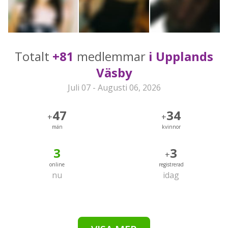
Totalt
+81
medlemmar
i Upplands
Väsby
Juli 07 - Augusti 06, 2026
47
34
+
+
män
kvinnor
3
3
+
online
registrerad
nu
idag