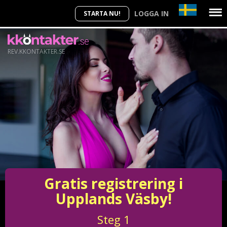
LOGGA IN
STARTA NU!
REV.KKONTAKTER.SE
Gratis registrering i
Upplands Väsby!
Steg
1