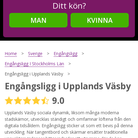
Ditt kön?
MAN
KVINNA
Steg
2
Ditt födelsedatum?
Home
Sverige
Engångsligg
Engångsligg I Stockholms Län
Engångsligg i Upplands Väsby
Steg
3
Engångsligg i Upplands Väsby
Din mailadress?
9.0
Upplands Väsby sociala dynamik, liksom många moderna
stadskärnor, utvecklas ständigt och omfamnar löftena från den
Genom att registrera godkänner jag
Villkoren
och
Sekretesspolicyn
. Jag godkänner att ta emot information och
digitala tidsåldern. Engångsligg sticker ut som ett bevis på denna
reklam via e-post från hemsidans operatörer. Jag kan dra
utveckling. När tangentbord och skärmar ersätter traditionella
tillbaka godkännande när jag vill.