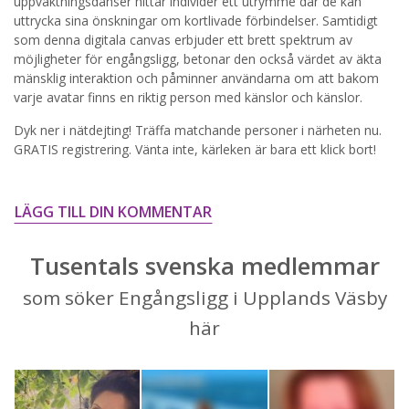
uppvaktningsdanser hittar individer ett utrymme där de kan
uttrycka sina önskningar om kortlivade förbindelser. Samtidigt
STARTA NU!
som denna digitala canvas erbjuder ett brett spektrum av
möjligheter för engångsligg, betonar den också värdet av äkta
mänsklig interaktion och påminner användarna om att bakom
varje avatar finns en riktig person med känslor och känslor.
Dyk ner i nätdejting! Träffa matchande personer i närheten nu.
GRATIS registrering. Vänta inte, kärleken är bara ett klick bort!
LÄGG TILL DIN KOMMENTAR
Tusentals svenska medlemmar
som söker Engångsligg i Upplands Väsby
här