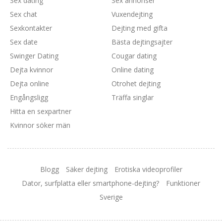
Sex dating
Sex annonser
Sex chat
Vuxendejting
Sexkontakter
Dejting med gifta
Sex date
Bästa dejtingsajter
Swinger Dating
Cougar dating
Dejta kvinnor
Online dating
Dejta online
Otrohet dejting
Engångsligg
Träffa singlar
Hitta en sexpartner
Kvinnor söker män
Blogg
Säker dejting
Erotiska videoprofiler
Dator, surfplatta eller smartphone-dejting?
Funktioner
Sverige