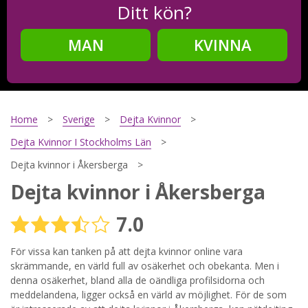
Ditt kön?
MAN
KVINNA
Steg
2
Ditt födelsedatum?
Home
Sverige
Dejta Kvinnor
Dejta Kvinnor I Stockholms Län
Dejta kvinnor i Åkersberga
Steg
3
Dejta kvinnor i Åkersberga
Din mailadress?
7.0
För vissa kan tanken på att dejta kvinnor online vara
skrämmande, en värld full av osäkerhet och obekanta. Men i
Genom att registrera godkänner jag
Villkoren
och
Sekretesspolicyn
. Jag godkänner att ta emot information och
denna osäkerhet, bland alla de oändliga profilsidorna och
reklam via e-post från hemsidans operatörer. Jag kan dra
meddelandena, ligger också en värld av möjlighet. För de som
tillbaka godkännande när jag vill.