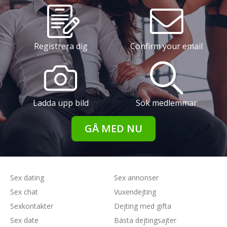
Registrera dig
Confirm your email
Ladda upp bild
Sök medlemmar
GÅ MED NU
Sex dating
Sex annonser
Sex chat
Vuxendejting
Sexkontakter
Dejting med gifta
Sex date
Bästa dejtingsajter