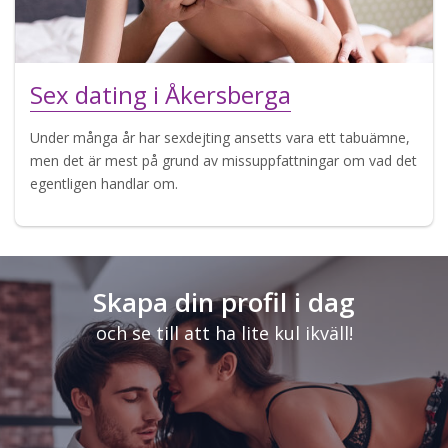
Sex dating i Åkersberga
Under många år har sexdejting ansetts vara ett tabuämne,
men det är mest på grund av missuppfattningar om vad det
egentligen handlar om.
Skapa din profil i dag
och se till att ha lite kul ikväll!