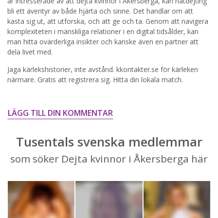
är intresserade av att dejta kvinnor i Åkersberga, kan nätdejting
bli ett äventyr av både hjärta och sinne. Det handlar om att
STARTA NU!
kasta sig ut, att utforska, och att ge och ta. Genom att navigera
komplexiteten i mänskliga relationer i en digital tidsålder, kan
man hitta ovärderliga insikter och kanske även en partner att
dela livet med.
Jaga kärlekshistorier, inte avstånd. kkontakter.se för kärleken
närmare. Gratis att registrera sig. Hitta din lokala match.
LÄGG TILL DIN KOMMENTAR
Tusentals svenska medlemmar
som söker Dejta kvinnor i Åkersberga här