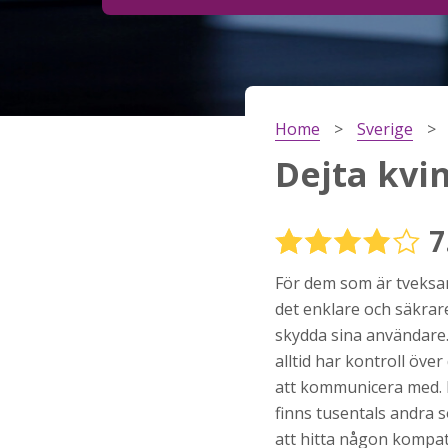
Steg
2
Ditt födelsedatum?
Home
Sverige
Steg
3
Dejta kvi
Din mailadress?
7
För dem som är tveksamm
Genom att registrera godkänner jag
Villkoren
oc
Sekretesspolicyn
. Jag godkänner att ta emot
det enklare och säkrar
information och reklam via e-post från hemsida
skydda sina användare.
operatörer. Jag kan dra tillbaka godkännande nä
vill.
alltid har kontroll öv
att kommunicera med. D
STARTA NU!
finns tusentals andra 
att hitta någon kompat