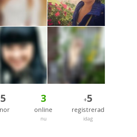
55
3
5
+
nnor
online
registrerad
nu
idag