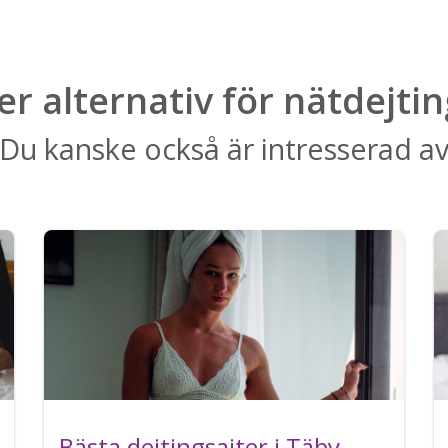
ler alternativ för nätdejtin
Du kanske också är intresserad a
Bästa dejtingsajter i Täby