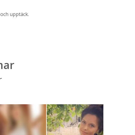
 och upptäck.
mar
r