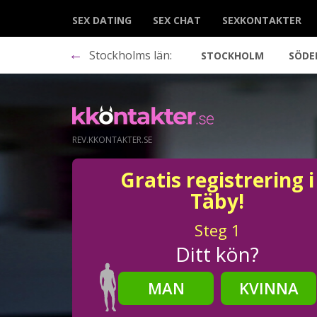
SEX DATING
SEX CHAT
SEXKONTAKTER
←
Stockholms län:
STOCKHOLM
SÖDE
REV.KKONTAKTER.SE
Gratis registrering i
Täby!
Steg
1
Ditt kön?
MAN
KVINNA