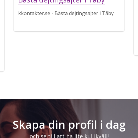
kkontakter.se - Bästa dejtingsajter i Täby
Skapa din profil i dag
och se till att ha lite kul ikväll!