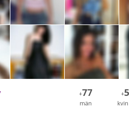
77
y
+
+
män
kvi