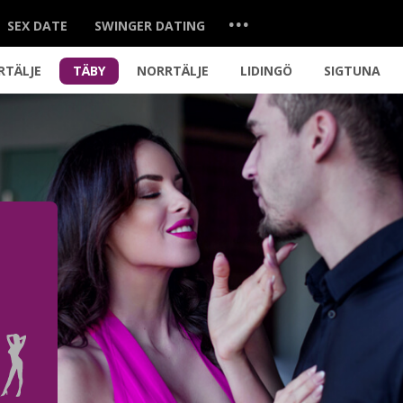
...
SEX DATE
SWINGER DATING
RTÄLJE
TÄBY
NORRTÄLJE
LIDINGÖ
SIGTUNA