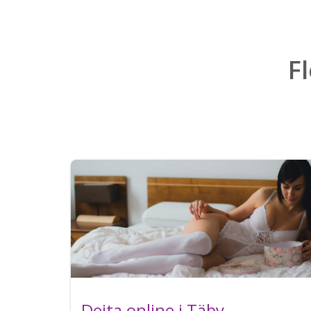
F
Dejta online i Täby