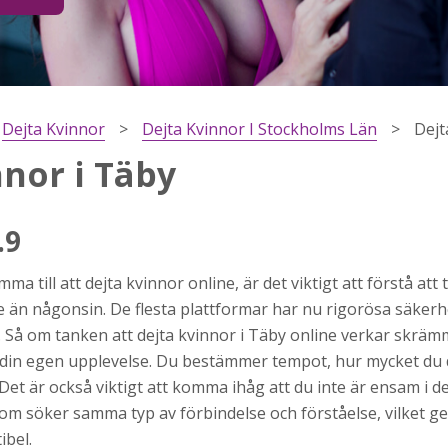
Dejta Kvinnor
Dejta Kvinnor I Stockholms Län
Dejt
nnor i Täby
.9
a till att dejta kvinnor online, är det viktigt att förstå at
h
e än någonsin. De flesta plattformar har nu rigorösa säkerh
ns
 Så om tanken att dejta kvinnor i Täby online verkar skräm
r jag
er din egen upplevelse. Du bestämmer tempot, hur mycket du 
et är också viktigt att komma ihåg att du inte är ensam i d
som söker samma typ av förbindelse och förståelse, vilket ge
ibel.