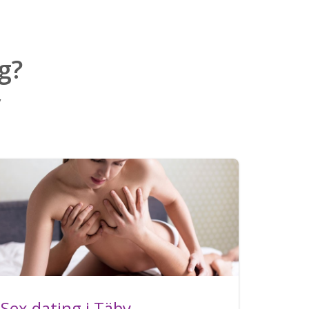
g?
v
Sex dating i Täby