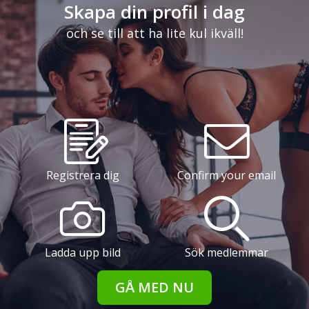
Skapa din profil i dag
och se till att ha lite kul ikväll!
Registrera dig
Confirm your email
Ladda upp bild
Sök medlemmar
GÅ MED NU