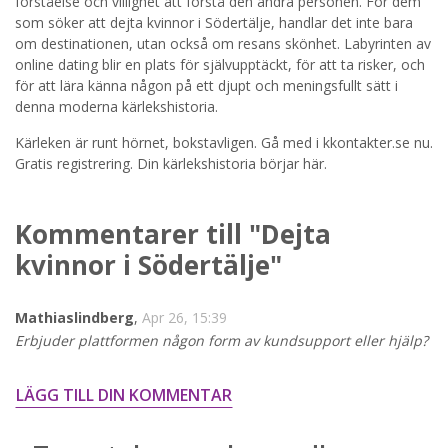
förståelse och villighet att förstå den andra personen. För dem
som söker att dejta kvinnor i Södertälje, handlar det inte bara
STARTA NU!
om destinationen, utan också om resans skönhet. Labyrinten av
online dating blir en plats för självupptäckt, för att ta risker, och
för att lära känna någon på ett djupt och meningsfullt sätt i
denna moderna kärlekshistoria.
Kärleken är runt hörnet, bokstavligen. Gå med i kkontakter.se nu.
Gratis registrering. Din kärlekshistoria börjar här.
Kommentarer till "Dejta
kvinnor i Södertälje"
Mathiaslindberg
,
Apr 26, 15:39
Erbjuder plattformen någon form av kundsupport eller hjälp?
LÄGG TILL DIN KOMMENTAR