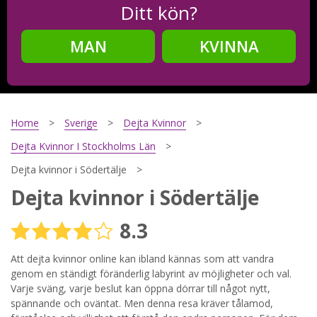
Ditt kön?
MAN
KVINNA
Steg
2
Ditt födelsedatum?
Home
Sverige
Dejta Kvinnor
Dejta Kvinnor I Stockholms Län
Dejta kvinnor i Södertälje
Steg
3
Dejta kvinnor i Södertälje
Din mailadress?
8.3
Att dejta kvinnor online kan ibland kännas som att vandra
genom en ständigt föränderlig labyrint av möjligheter och val.
Genom att registrera godkänner jag
Villkoren
och
Sekretesspolicyn
. Jag godkänner att ta emot information och
Varje sväng, varje beslut kan öppna dörrar till något nytt,
reklam via e-post från hemsidans operatörer. Jag kan dra
spännande och oväntat. Men denna resa kräver tålamod,
tillbaka godkännande när jag vill.