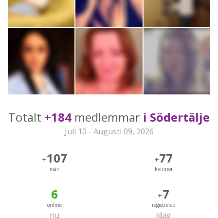
Totalt
+184
medlemmar
i Södertälje
Juli 10 - Augusti 09, 2026
107
77
+
+
män
kvinnor
6
7
+
online
registrerad
nu
idag