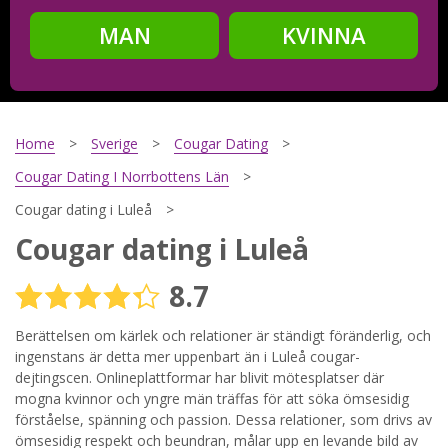
MAN
KVINNA
Steg
2
Ditt födelsedatum?
Home
Sverige
Cougar Dating
Cougar Dating I Norrbottens Län
Cougar dating i Luleå
Steg
3
Cougar dating i Luleå
Din mailadress?
8.7
Berättelsen om kärlek och relationer är ständigt föränderlig, och
ingenstans är detta mer uppenbart än i Luleå cougar-
Genom att registrera godkänner jag
Villkoren
och
Sekretesspolicyn
. Jag godkänner att ta emot information och
dejtingscen. Onlineplattformar har blivit mötesplatser där
reklam via e-post från hemsidans operatörer. Jag kan dra
mogna kvinnor och yngre män träffas för att söka ömsesidig
tillbaka godkännande när jag vill.
förståelse, spänning och passion. Dessa relationer, som drivs av
ömsesidig respekt och beundran, målar upp en levande bild av