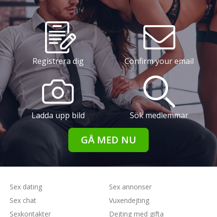
Registrera dig
Confirm your email
Ladda upp bild
Sök medlemmar
GÅ MED NU
Sex dating
Sex annonser
Sex chat
Vuxendejting
Sexkontakter
Dejting med gifta