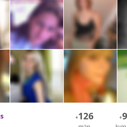
126
ås
+
+
män
kvi