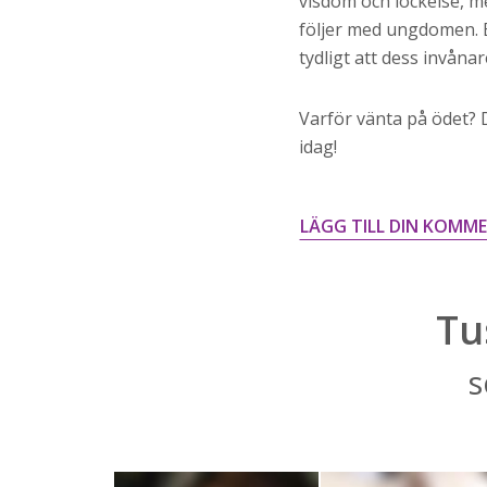
visdom och lockelse, 
följer med ungdomen. E
tydligt att dess invåna
Varför vänta på ödet? D
idag!
LÄGG TILL DIN KOMM
Tu
s