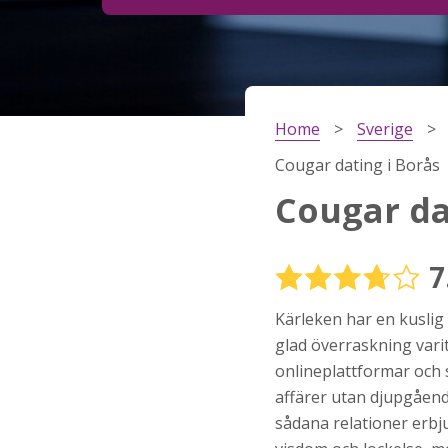
Steg
2
Ditt födelsedatum?
Home
Sverige
Steg
3
Cougar dating i Borås
Din mailadress?
Cougar da
7
Genom att registrera godkänner jag
Villkoren
oc
Sekretesspolicyn
. Jag godkänner att ta emot
Kärleken har en kuslig 
information och reklam via e-post från hemsida
operatörer. Jag kan dra tillbaka godkännande nä
glad överraskning varit
vill.
onlineplattformar och s
STARTA NU!
affärer utan djupgåend
sådana relationer erbju