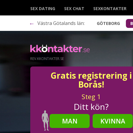
SEX DATING
SEX CHAT
SEXKONTAKTER
←
Västra Götalands län:
GÖTEBORG
REV.KKONTAKTER.SE
Gratis registrering i
Borås!
Steg
1
Ditt kön?
MAN
KVINNA