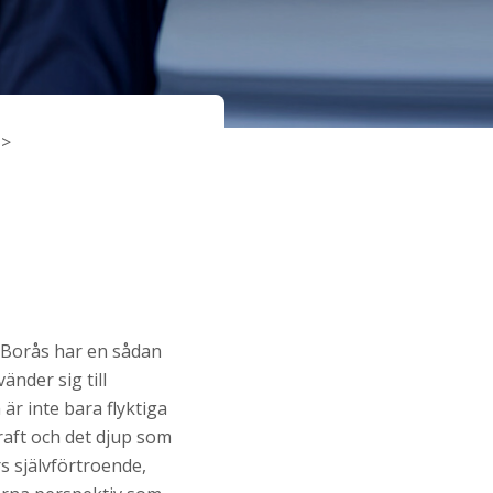
I Borås har en sådan
änder sig till
är inte bara flyktiga
raft och det djup som
s självförtroende,