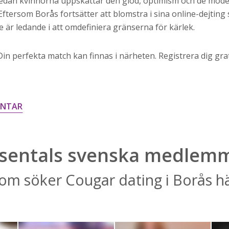
medan kvinnorna uppskattar den glöd, optimism och de mod
ftersom Borås fortsätter att blomstra i sina online-dejting 
re är ledande i att omdefiniera gränserna för kärlek.
in perfekta match kan finnas i närheten. Registrera dig gra
ENTAR
sentals svenska medlem
om söker Cougar dating i Borås h