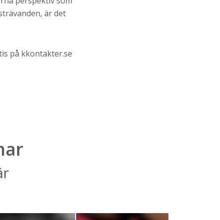
erna perspektiv som
strävanden, är det
tis på kkontakter.se
mar
är