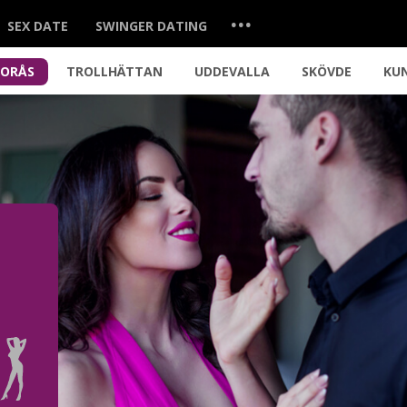
...
SEX DATE
SWINGER DATING
BORÅS
TROLLHÄTTAN
UDDEVALLA
SKÖVDE
KU