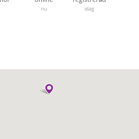
nu
idag