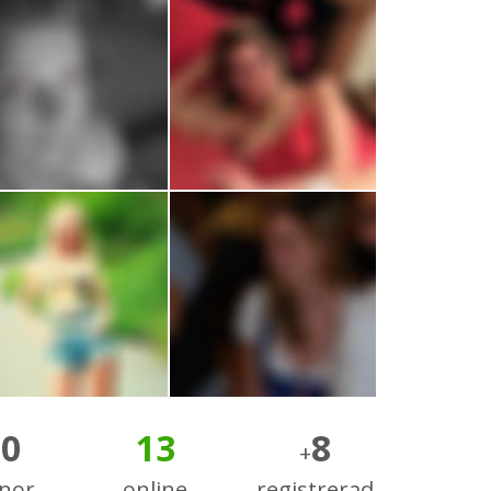
90
13
8
+
nnor
online
registrerad