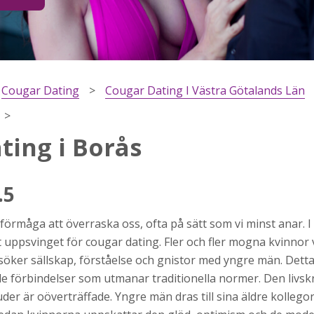
Cougar Dating
Cougar Dating I Västra Götalands Län
ting i Borås
.5
h
förmåga att överraska oss, ofta på sätt som vi minst anar. 
ns
r jag
 uppsvinget för cougar dating. Fler och fler mogna kvinnor v
öker sällskap, förståelse och gnistor med yngre män. Detta 
e förbindelser som utmanar traditionella normer. Den livsk
der är oöverträffade. Yngre män dras till sina äldre kollegor