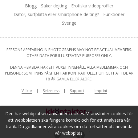
Blogg
Säker dejting
Erotiska videoprofiler
Dator, surfplatta eller smartphone-dejting?
Funktioner
Sverige
PERSONS APPEARING IN PHOTOGRAPHS MAY NOT BE ACTUAL MEMBERS.
OTHER DATA FOR ILLUSTRATIVE PURPOSES ONLY.
DENNA HEMSIDA HAR ETT VUXET INNEHÅLL, ALLA MEDLEMMAR OCH
PERSONER SOM FINNS PÅ SITEN HAR KONTRAKTUELLT UPPGETT ATT DE ÄR
18 ÅR GAMLA ELLER ÄLDRE.
Villkor
Sekretess
Support
Imprint
Den här webbplatsen använder cookies. Vi använder cookies för
att webbplatsen ska fungera korrekt och för att analysera vår
trafik. Du godkänner våra cookies om du fortsätter att använda
vår webbplats.