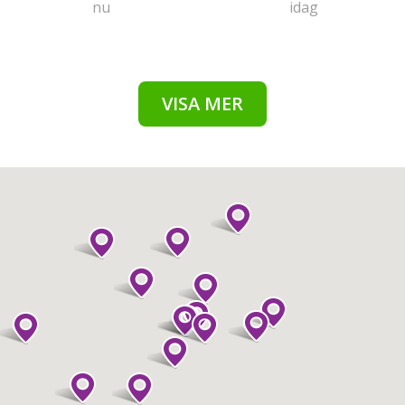
nu
idag
VISA MER