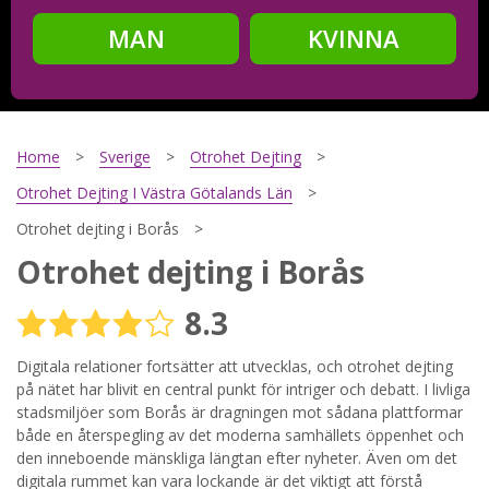
MAN
KVINNA
Steg
2
Ditt födelsedatum?
Home
Sverige
Otrohet Dejting
Otrohet Dejting I Västra Götalands Län
Otrohet dejting i Borås
Steg
3
Otrohet dejting i Borås
Din mailadress?
8.3
Digitala relationer fortsätter att utvecklas, och otrohet dejting
på nätet har blivit en central punkt för intriger och debatt. I livliga
Genom att registrera godkänner jag
Villkoren
och
Sekretesspolicyn
. Jag godkänner att ta emot information och
stadsmiljöer som Borås är dragningen mot sådana plattformar
reklam via e-post från hemsidans operatörer. Jag kan dra
både en återspegling av det moderna samhällets öppenhet och
tillbaka godkännande när jag vill.
den inneboende mänskliga längtan efter nyheter. Även om det
digitala rummet kan vara lockande är det viktigt att förstå