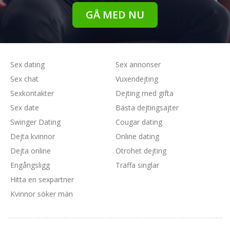
GÅ MED NU
Sex dating
Sex annonser
Sex chat
Vuxendejting
Sexkontakter
Dejting med gifta
Sex date
Bästa dejtingsajter
Swinger Dating
Cougar dating
Dejta kvinnor
Online dating
Dejta online
Otrohet dejting
Engångsligg
Träffa singlar
Hitta en sexpartner
Kvinnor söker män