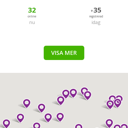
32
35
+
online
registrerad
nu
idag
VISA MER