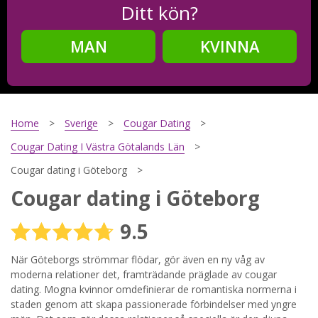
Ditt kön?
MAN
KVINNA
Steg
2
Ditt födelsedatum?
Home
Sverige
Cougar Dating
Cougar Dating I Västra Götalands Län
Cougar dating i Göteborg
Steg
3
Cougar dating i Göteborg
Din mailadress?
9.5
När Göteborgs strömmar flödar, gör även en ny våg av
moderna relationer det, framträdande präglade av cougar
Genom att registrera godkänner jag
Villkoren
och
Sekretesspolicyn
. Jag godkänner att ta emot information och
dating. Mogna kvinnor omdefinierar de romantiska normerna i
reklam via e-post från hemsidans operatörer. Jag kan dra
staden genom att skapa passionerade förbindelser med yngre
tillbaka godkännande när jag vill.