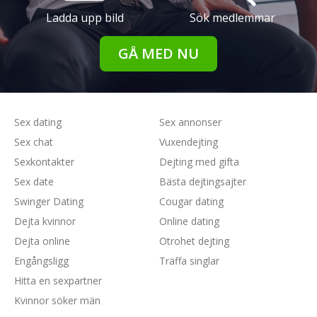
Ladda upp bild
Sök medlemmar
GÅ MED NU
Sex dating
Sex annonser
Sex chat
Vuxendejting
Sexkontakter
Dejting med gifta
Sex date
Bästa dejtingsajter
Swinger Dating
Cougar dating
Dejta kvinnor
Online dating
Dejta online
Otrohet dejting
Engångsligg
Träffa singlar
Hitta en sexpartner
Kvinnor söker män