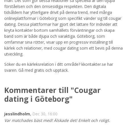
män. Det som gör dessa relationer så speciella är den djupa
förståelsen och den ömsesidiga respekten. Den digitala
STARTA NU!
tidsåldern har ytterligare drivit på denna trend, med många
onlineplattformar i Göteborg som specifikt vänder sig till cougar
dating. Dessa plattformar har gjort det lättare för individer att
knyta kontakter bortom samhällets förväntningar och skapa
band som är både djupa och varaktiga. Göteborg, som
omfamnar sina rötter, visar upp en progressiv inställning till
kärlek och relationer, med cougar dating som ett bevis på denna
utveckling.
Söker du en kärleksrelation i ditt område? kkontakter.se har
svaren. Gå med gratis och upptäck.
Kommentarer till "Cougar
dating i Göteborg"
jesslindholm
,
Dec 30, 16:00
Var matchades bäst med! Älskade det! Enkelt och roligt.