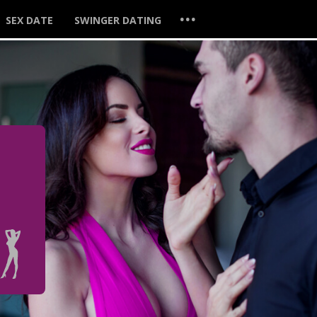
...
SEX DATE
SWINGER DATING