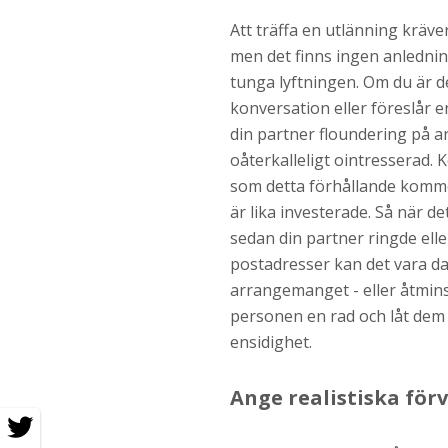
Att träffa en utlänning kräver
men det finns ingen anledning 
tunga lyftningen. Om du är d
konversation eller föreslår 
din partner floundering på 
oåterkalleligt ointresserad. 
som detta förhållande komme
är lika investerade. Så när d
sedan din partner ringde elle
postadresser kan det vara d
arrangemanget - eller åtmin
personen en rad och låt dem 
ensidighet.
Ange realistiska för