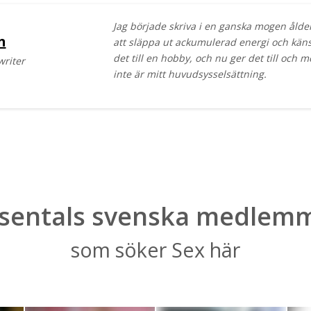
Jag började skriva i en ganska mogen ålder
n
att släppa ut ackumulerad energi och kän
det till en hobby, och nu ger det till och 
writer
inte är mitt huvudsysselsättning.
sentals svenska medlem
som söker Sex här