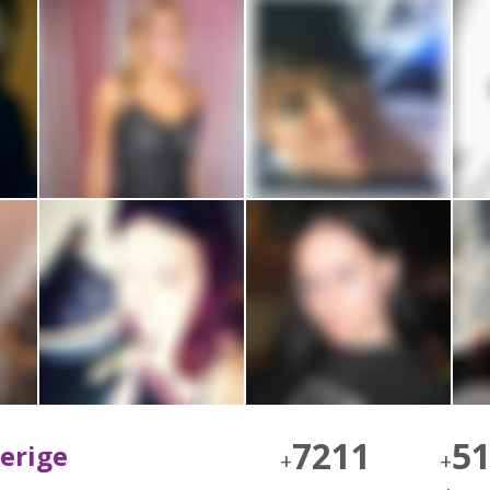
7211
5
verige
+
+