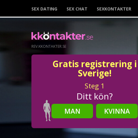
SEX DATING
SEX CHAT
SEXKONTAKTER
REV.KKONTAKTER.SE
Gratis registrering i
Sverige!
Steg
1
Ditt kön?
MAN
KVINNA
Steg
2