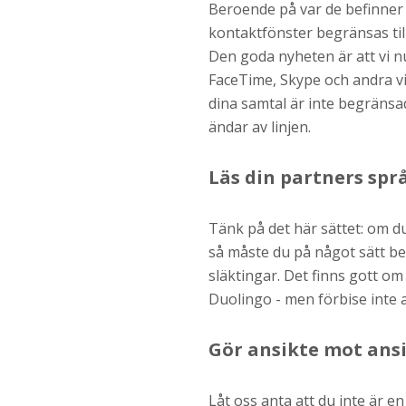
Beroende på var de befinner s
kontaktfönster begränsas til
Den goda nyheten är att vi nu
FaceTime, Skype och andra vi
dina samtal är inte begränsade
ändar av linjen.
Läs din partners spr
Tänk på det här sättet: om du
så måste du på något sätt b
släktingar. Det finns gott o
Duolingo - men förbise inte at
Gör ansikte mot ans
Låt oss anta att du inte är e