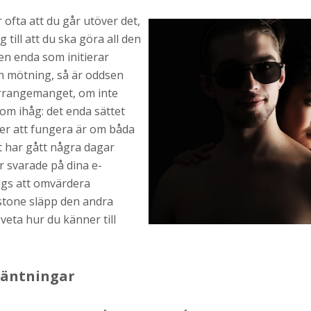
 ofta att du går utöver det,
till att du ska göra all den
en enda som initierar
en mötning, så är oddsen
arrangemanget, om inte
Kom ihåg: det enda sättet
r att fungera är om båda
et har gått några dagar
r svarade på dina e-
ags att omvärdera
stone släpp den andra
veta hur du känner till
väntningar