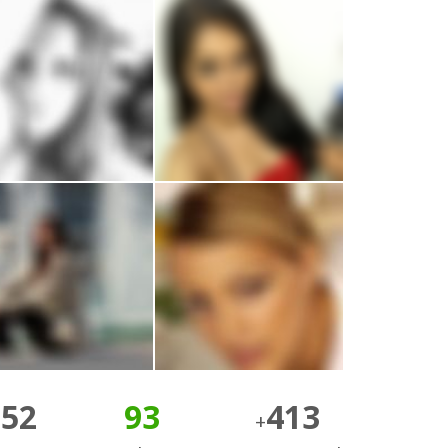
152
93
413
+