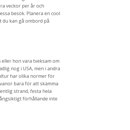
gra veckor per år och
dessa besök. Planera en cool
att du kan gå ombord på
an eller hon vara tveksam om
dlig nog i USA, men i andra
ultur har olika normer för
 vanor bara för att skämma
ntlig strand, festa hela
ångsiktigt förhållande inte