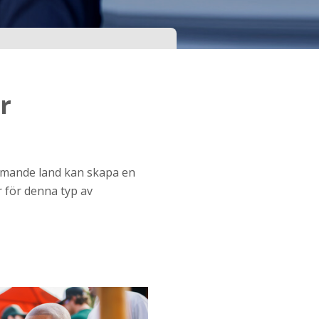
r
ämmande land kan skapa en
 för denna typ av