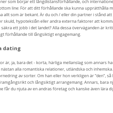
ner som börjar ett långdistansförhållande, och internation
om line: För att ditt förhållande ska kunna upprätthålla må
allt som är bekant. Är du och / eller din partner i stånd att
r skuld, hypotekslån eller andra externa faktorer att komm
 säkra ett jobb i det landet? Alla dessa överväganden är kr
ligt förhållande till långsiktigt engagemang.
a dating
gor är, ja, bara det - korta, härliga mellanslag som annars har
 nästan alla romantiska relationer, utländska och inhemska
örnedring av sorter. Om han eller hon verkligen är "den", s
 framgångsrikt och långsiktigt arrangemang. Annars, bara nju
 får du njuta av en andras företag och kanske även lära dig