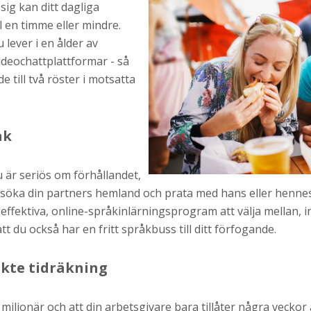
ig kan ditt dagliga
l en timme eller mindre.
 lever i en ålder av
deochattplattformar - så
 till två röster i motsatta
åk
 är seriös om förhållandet,
esöka din partners hemland och prata med hans eller hennes
m effektiva, online-språkinlärningsprogram att välja mellan,
t du också har en fritt språkbuss till ditt förfogande.
ikte tidräkning
n miljonär och att din arbetsgivare bara tillåter några veckor