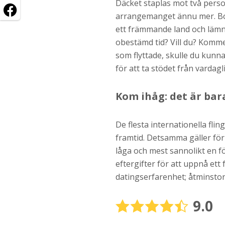
Däcket staplas mot två perso
arrangemanget ännu mer. Bott
ett främmande land och lämna 
obestämd tid? Vill du? Komme
som flyttade, skulle du kunna
för att ta stödet från vardag
Kom ihåg: det är bar
De flesta internationella flin
framtid. Detsamma gäller för
låga och mest sannolikt en f
eftergifter för att uppnå ett
datingserfarenhet; åtminstone
9.0