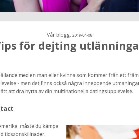
Vår blogg,
2019-04-08
Tips för dejting utlänninga
h
örhållande med en man eller kvinna som kommer från ett fr
plevelse - men det finns också några inneboende utmaningar
ns
r jag
t att dra nytta av din multinationella datingsupplevelse.
tact
 Amerika, måste du kämpa
 tidszonskillnader.