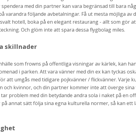
år spendera med din partner kan vara begränsad till bara nå
på varandra följande avbetalningar. Få ut mesta möjliga av 
svalt hotell, boka på en elegant restaurang - allt som gör 
kning. Och glöm inte att spara dessa flygbolag miles.
a skillnader
amhälle som frowns på offentliga visningar av kärlek, kan h
omenad i parken. Att vara vänner med din ex kan tyckas oska
ör att umgås med tidigare pojkvänner / flickvänner. Varje k
n och kvinnor, och din partner kommer inte att överge sina
 tar problem med din betydande andra sola i naket på en offe
på annat sätt följa sina egna kulturella normer, så kan ett l
ighet