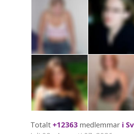
Totalt
+12363
medlemmar
i S