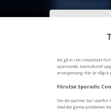
Ditt födelsedatum?
Steg
3
Din mailadress?
Genom att registrera godkänner jag
Villkoren
oc
Att gå in i ett romantiskt f
Sekretesspolicyn
. Jag godkänner att ta emot
spännande, tvärkulturell up
information och reklam via e-post från hemsida
operatörer. Jag kan dra tillbaka godkännande nä
arrangemang. Här är några sät
vill.
STARTA NU!
Förutse Sporadic Con
Om din partner bor utanför
med det gamla problemet med