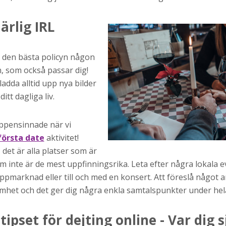
ärlig IRL
är den bästa policyn någon
n, som också passar dig!
adda alltid upp nya bilder
itt dagliga liv.
öppensinnade när vi
första date
aktivitet!
 det är alla platser som är
om inte är de mest uppfinningsrika. Leta efter några lokala 
pmarknad eller till och med en konsert. Att föreslå något a
mhet och det ger dig några enkla samtalspunkter under hel
tipset för dejting online - Var dig s