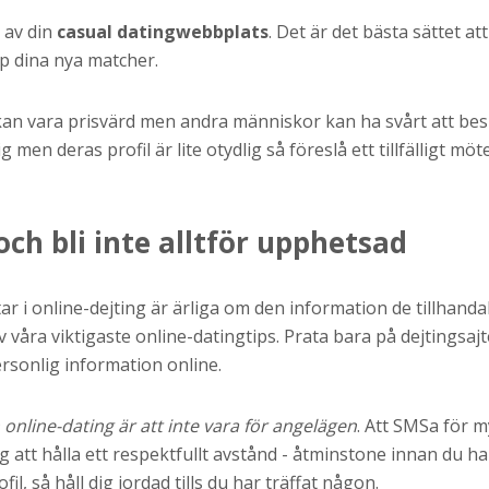
 av din
casual datingwebbplats
. Det är det bästa sättet a
p dina nya matcher.
il kan vara prisvärd men andra människor kan ha svårt att bes
g men deras profil är lite otydlig så föreslå ett tillfälligt mö
 och bli inte alltför upphetsad
 i online-dejting är ärliga om den information de tillhandahål
v våra viktigaste online-datingtips. Prata bara på dejtingsajt
rsonlig information online.
 online-dating är att inte vara för angelägen
. Att SMSa för m
att hålla ett respektfullt avstånd - åtminstone innan du har t
il, så håll dig jordad tills du har träffat någon.