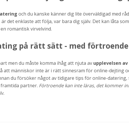
atering
och du kanske känner dig lite överväldigad med rå
s är det enklaste att följa, var bara dig själv. Det kan låta s
 en romantisk virvelvind.
ating på rätt sätt - med förtroende
bart men du måste komma ihåg att njuta av
upplevelsen av 
å att människor inte är i rätt sinnesram för online-dejting 
nan du försöker något av tidigare tips för online-datering, se
n framtida partner.
Förtroende kan inte läras, det kommer in
v.