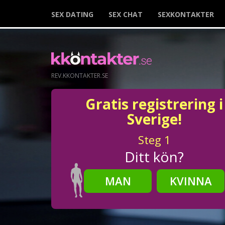
SEX DATING
SEX CHAT
SEXKONTAKTER
REV.KKONTAKTER.SE
Gratis registrering i
Sverige!
Steg
1
Ditt kön?
MAN
KVINNA
Steg
2