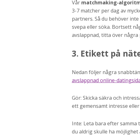
Vår
matchmaking-algorit
3-7 matcher per dag av mycke
partners. Så du behöver inte 
svepa eller söka. Bortsett n
avslappnad, titta över några 
3. Etikett på nät
Nedan följer några snabbtänd
avslappnad online-datingsid
Gör: Skicka säkra och intres
ett gemensamt intresse eller 
Inte: Leta bara efter samma 
du aldrig skulle ha möjlighet at