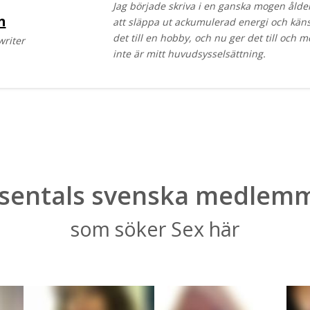
Jag började skriva i en ganska mogen ålder
n
att släppa ut ackumulerad energi och kän
det till en hobby, och nu ger det till och 
writer
inte är mitt huvudsysselsättning.
sentals svenska medlem
som söker Sex här