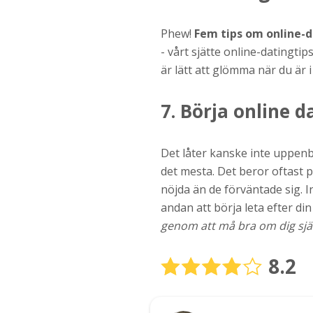
Phew!
Fem tips om online-d
- vårt sjätte online-datingtip
är lätt att glömma när du är i
7. Börja online d
Det låter kanske inte uppen
det mesta. Det beror oftast p
nöjda än de förväntade sig. In
andan att börja leta efter di
genom att må bra om dig själ
8.2