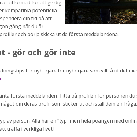
m
är utformad för att ge dig
t kompatibla potentiella
spendera din tid på att
ågon gång när du är
profiler och börja skicka ut de första meddelandena.
et - gör och gör inte
ningstips för nybörjare för nybörjare som vill få ut det me
a
santa första meddelanden. Titta på profilen för personen du
något om deras profil som sticker ut och ställ dem en fråga.
typ av person. Alla har en "typ" men hela poängen med onlin
t träffa i verkliga livet!