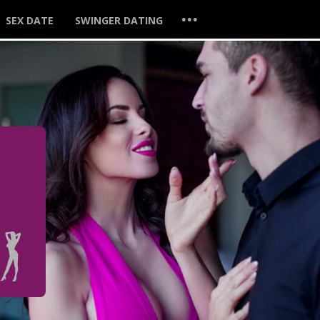
...
SEX DATE
SWINGER DATING