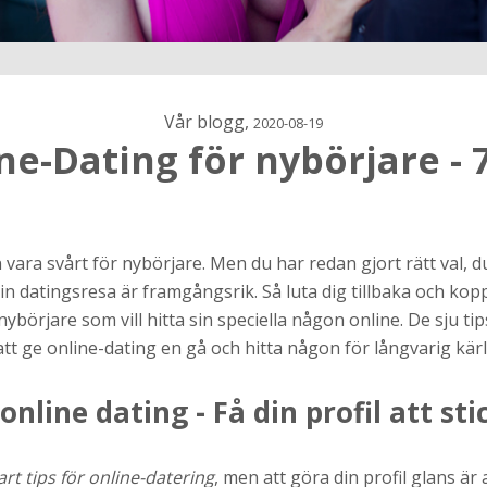
Vår blogg,
2020-08-19
ne-Dating för nybörjare - 7
h
 vara svårt för nybörjare. Men du har redan gjort rätt val, d
t din datingsresa är framgångsrik. Så luta dig tillbaka och kop
ns
r jag
ybörjare som vill hitta sin speciella någon online. De sju ti
tt ge online-dating en gå och hitta någon för långvarig kärl
online dating - Få din profil att sti
t tips för online-datering
, men att göra din profil glans är