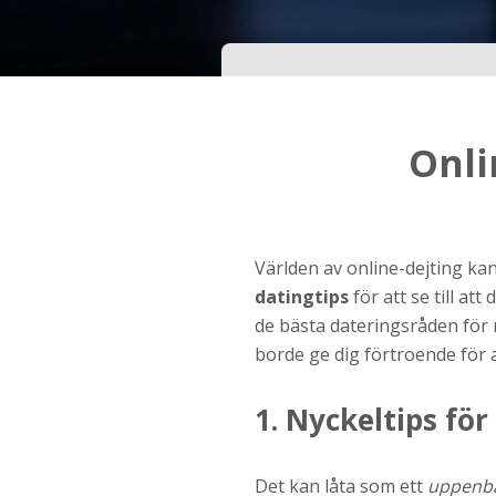
Ditt födelsedatum?
Steg
3
Onli
Din mailadress?
Genom att registrera godkänner jag
Villkoren
oc
Världen av online-dejting kan
Sekretesspolicyn
. Jag godkänner att ta emot
datingtips
för att se till at
information och reklam via e-post från hemsida
operatörer. Jag kan dra tillbaka godkännande nä
de bästa dateringsråden för n
vill.
borde ge dig förtroende för a
STARTA NU!
1. Nyckeltips för 
Det kan låta som ett
uppenbar