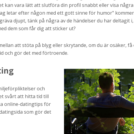
 kan vara lätt att slutföra din profil snabbt eller visa några
r "Jag letar efter någon med ett gott sinne för humor" kommer
gräva djupt, tänk på några av de händelser du har deltagit i,
med dem som får dig att sticker ut?
mellan att stöta på blyg eller skrytande, om du är osäker, få e
 tid och gör det med förtroende.
ting
miljeförpliktelser och
vårt att hitta tid till
ta online-datingtips för
 datingsida som gör det