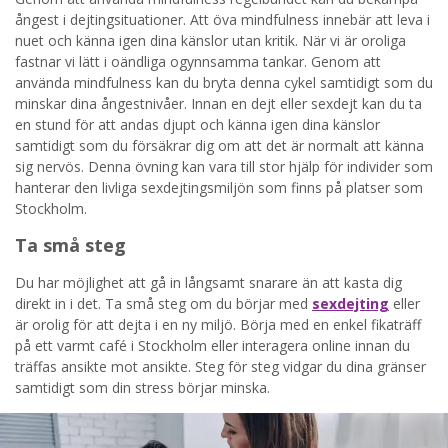
ångest i dejtingsituationer. Att öva mindfulness innebär att leva i
nuet och känna igen dina känslor utan kritik. När vi är oroliga
fastnar vi lätt i oändliga ogynnsamma tankar. Genom att
använda mindfulness kan du bryta denna cykel samtidigt som du
minskar dina ångestnivåer. Innan en dejt eller sexdejt kan du ta
en stund för att andas djupt och känna igen dina känslor
samtidigt som du försäkrar dig om att det är normalt att känna
sig nervös. Denna övning kan vara till stor hjälp för individer som
hanterar den livliga sexdejtingsmiljön som finns på platser som
Stockholm.
Ta små steg
Du har möjlighet att gå in långsamt snarare än att kasta dig
direkt in i det. Ta små steg om du börjar med
sexdejting
eller
är orolig för att dejta i en ny miljö. Börja med en enkel fikaträff
på ett varmt café i Stockholm eller interagera online innan du
träffas ansikte mot ansikte. Steg för steg vidgar du dina gränser
samtidigt som din stress börjar minska.