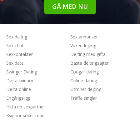
GÅ MED NU
Sex dating
Sex annonser
Sex chat
Vuxendejting
Sexkontakter
Dejting med gifta
Sex date
Bästa dejtingsajter
Swinger Dating
Cougar dating
Dejta kvinnor
Online dating
Dejta online
Otrohet dejting
Engångsligg
Träffa singlar
Hitta en sexpartner
Kvinnor söker män