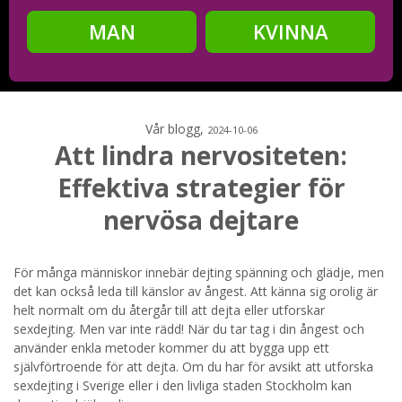
MAN
KVINNA
Steg
2
Ditt födelsedatum?
Vår blogg,
2024-10-06
Att lindra nervositeten:
Effektiva strategier för
Steg
3
nervösa dejtare
Din mailadress?
För många människor innebär dejting spänning och glädje, men
det kan också leda till känslor av ångest. Att känna sig orolig är
helt normalt om du återgår till att dejta eller utforskar
Genom att registrera godkänner jag
Villkoren
och
sexdejting. Men var inte rädd! När du tar tag i din ångest och
Sekretesspolicyn
. Jag godkänner att ta emot information och
använder enkla metoder kommer du att bygga upp ett
reklam via e-post från hemsidans operatörer. Jag kan dra
tillbaka godkännande när jag vill.
självförtroende för att dejta. Om du har för avsikt att utforska
sexdejting i Sverige eller i den livliga staden Stockholm kan