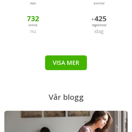
män
kvinnor
732
425
+
online
registrerad
nu
idag
VISA MER
Vår
blogg