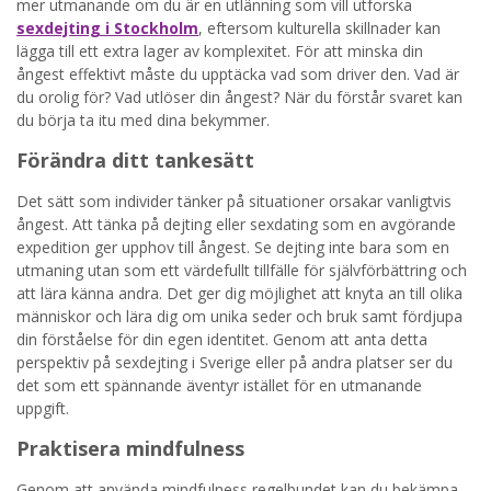
mer utmanande om du är en utlänning som vill utforska
sexdejting i Stockholm
, eftersom kulturella skillnader kan
lägga till ett extra lager av komplexitet. För att minska din
ångest effektivt måste du upptäcka vad som driver den. Vad är
du orolig för? Vad utlöser din ångest? När du förstår svaret kan
du börja ta itu med dina bekymmer.
Förändra ditt tankesätt
Det sätt som individer tänker på situationer orsakar vanligtvis
ångest. Att tänka på dejting eller sexdating som en avgörande
expedition ger upphov till ångest. Se dejting inte bara som en
utmaning utan som ett värdefullt tillfälle för självförbättring och
att lära känna andra. Det ger dig möjlighet att knyta an till olika
människor och lära dig om unika seder och bruk samt fördjupa
din förståelse för din egen identitet. Genom att anta detta
perspektiv på sexdejting i Sverige eller på andra platser ser du
det som ett spännande äventyr istället för en utmanande
uppgift.
Praktisera mindfulness
Genom att använda mindfulness regelbundet kan du bekämpa