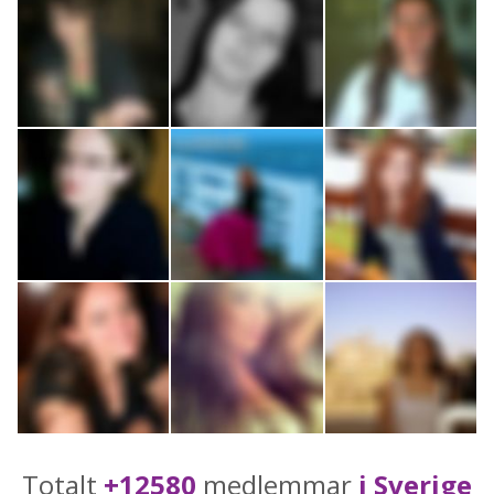
Totalt
+12580
medlemmar
i Sverige