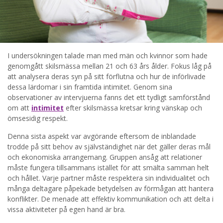
I undersökningen talade man med män och kvinnor som hade
genomgått skilsmässa mellan 21 och 63 års ålder. Fokus låg på
att analysera deras syn på sitt förflutna och hur de införlivade
dessa lärdomar i sin framtida intimitet. Genom sina
observationer av intervjuerna fanns det ett tydligt samförstånd
om att
intimitet
efter skilsmässa kretsar kring vänskap och
ömsesidig respekt.
Denna sista aspekt var avgörande eftersom de inblandade
trodde på sitt behov av självständighet när det gäller deras mål
och ekonomiska arrangemang. Gruppen ansåg att relationer
måste fungera tillsammans istället för att smälta samman helt
och hållet. Varje partner måste respektera sin individualitet och
många deltagare påpekade betydelsen av förmågan att hantera
konflikter. De menade att effektiv kommunikation och att delta i
vissa aktiviteter på egen hand är bra.