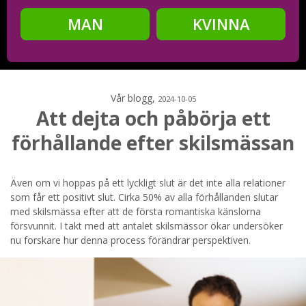
MAN
KVINNA
Steg
2
Ditt födelsedatum?
Vår blogg,
2024-10-05
Att dejta och påbörja ett
förhållande efter skilsmässan
Steg
3
Din mailadress?
Även om vi hoppas på ett lyckligt slut är det inte alla relationer
som får ett positivt slut. Cirka 50% av alla förhållanden slutar
med skilsmässa efter att de första romantiska känslorna
försvunnit. I takt med att antalet skilsmässor ökar undersöker
nu forskare hur denna process förändrar perspektiven.
Genom att registrera godkänner jag
Villkoren
och
Sekretesspolicyn
. Jag godkänner att ta emot information och
reklam via e-post från hemsidans operatörer. Jag kan dra
tillbaka godkännande när jag vill.