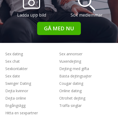
Ladda upp bild
Sök medlemmar
GÅ MED NU
Sex dating
Sex annonser
Sex chat
Vuxendejting
Sexkontakter
Dejting med gifta
Sex date
Bästa dejtingsajter
Swinger Dating
Cougar dating
Dejta kvinnor
Online dating
Dejta online
Otrohet dejting
Engångsligg
Träffa singlar
Hitta en sexpartner