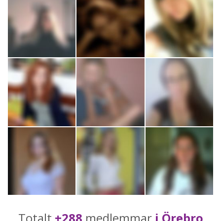
Totalt
+288
medlemmar
i Örebro