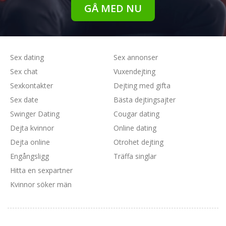
GÅ MED NU
Sex dating
Sex annonser
Sex chat
Vuxendejting
Sexkontakter
Dejting med gifta
Sex date
Bästa dejtingsajter
Swinger Dating
Cougar dating
Dejta kvinnor
Online dating
Dejta online
Otrohet dejting
Engångsligg
Träffa singlar
Hitta en sexpartner
Kvinnor söker män