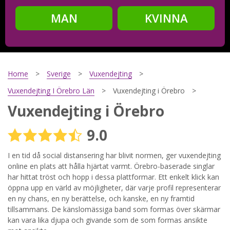
MAN
KVINNA
Steg
2
Ditt födelsedatum?
Home
Sverige
Vuxendejting
Vuxendejting I Örebro Län
Vuxendejting i Örebro
Vuxendejting i Örebro
Steg
3
9.0
Din mailadress?
I en tid då social distansering har blivit normen, ger vuxendejting
online en plats att hålla hjärtat varmt. Örebro-baserade singlar
har hittat tröst och hopp i dessa plattformar. Ett enkelt klick kan
Genom att registrera godkänner jag
Villkoren
och
öppna upp en värld av möjligheter, där varje profil representerar
Sekretesspolicyn
. Jag godkänner att ta emot information och
en ny chans, en ny berättelse, och kanske, en ny framtid
reklam via e-post från hemsidans operatörer. Jag kan dra
tillbaka godkännande när jag vill.
tillsammans. De känslomässiga band som formas över skärmar
kan vara lika djupa och givande som de som formas ansikte