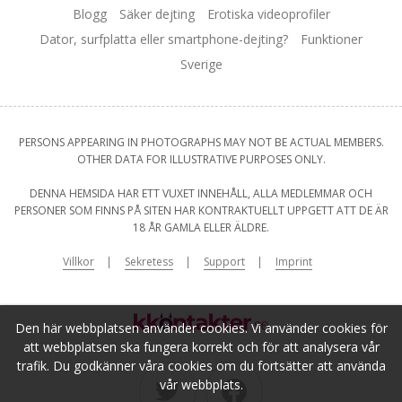
Blogg
Säker dejting
Erotiska videoprofiler
Dator, surfplatta eller smartphone-dejting?
Funktioner
Sverige
PERSONS APPEARING IN PHOTOGRAPHS MAY NOT BE ACTUAL MEMBERS.
OTHER DATA FOR ILLUSTRATIVE PURPOSES ONLY.
DENNA HEMSIDA HAR ETT VUXET INNEHÅLL, ALLA MEDLEMMAR OCH
PERSONER SOM FINNS PÅ SITEN HAR KONTRAKTUELLT UPPGETT ATT DE ÄR
18 ÅR GAMLA ELLER ÄLDRE.
Villkor
Sekretess
Support
Imprint
Den här webbplatsen använder cookies. Vi använder cookies för
att webbplatsen ska fungera korrekt och för att analysera vår
trafik. Du godkänner våra cookies om du fortsätter att använda
vår webbplats.