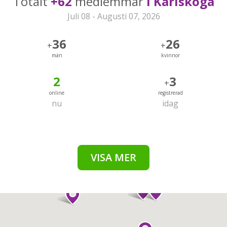
Totalt
+62
medlemmar
i Karlskoga
Juli 08 - Augusti 07, 2026
36
26
+
+
män
kvinnor
2
3
+
online
registrerad
nu
idag
VISA MER