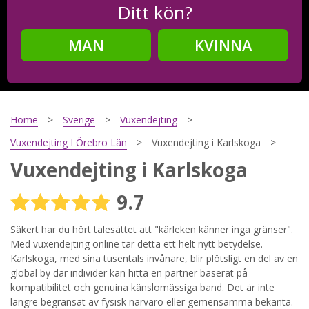
Ditt kön?
MAN
KVINNA
Steg
2
Ditt födelsedatum?
Home
Sverige
Vuxendejting
Vuxendejting I Örebro Län
Vuxendejting i Karlskoga
Vuxendejting i Karlskoga
Steg
3
9.7
Din mailadress?
Säkert har du hört talesättet att "kärleken känner inga gränser".
Med vuxendejting online tar detta ett helt nytt betydelse.
Karlskoga, med sina tusentals invånare, blir plötsligt en del av en
Genom att registrera godkänner jag
Villkoren
och
global by där individer kan hitta en partner baserat på
Sekretesspolicyn
. Jag godkänner att ta emot information och
kompatibilitet och genuina känslomässiga band. Det är inte
reklam via e-post från hemsidans operatörer. Jag kan dra
tillbaka godkännande när jag vill.
längre begränsat av fysisk närvaro eller gemensamma bekanta.