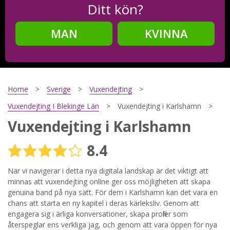
Ditt kön?
MAN
KVINNA
Steg
2
Ditt födelsedatum?
Home
Sverige
Vuxendejting
Vuxendejting I Blekinge Län
Vuxendejting i Karlshamn
Vuxendejting i Karlshamn
Steg
3
8.4
Din mailadress?
När vi navigerar i detta nya digitala landskap är det viktigt att
minnas att vuxendejting online ger oss möjligheten att skapa
genuina band på nya sätt. För dem i Karlshamn kan det vara en
Genom att registrera godkänner jag
Villkoren
och
chans att starta en ny kapitel i deras kärleksliv. Genom att
Sekretesspolicyn
. Jag godkänner att ta emot information och
engagera sig i ärliga konversationer, skapa profiler som
reklam via e-post från hemsidans operatörer. Jag kan dra
tillbaka godkännande när jag vill.
återspeglar ens verkliga jag, och genom att vara öppen för nya