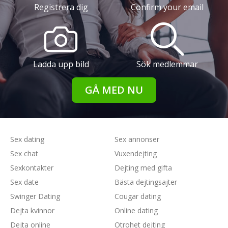
Registrera dig
Confirm your email
Ladda upp bild
Sök medlemmar
GÅ MED NU
Sex dating
Sex annonser
Sex chat
Vuxendejting
Sexkontakter
Dejting med gifta
Sex date
Bästa dejtingsajter
Swinger Dating
Cougar dating
Dejta kvinnor
Online dating
Dejta online
Otrohet dejting