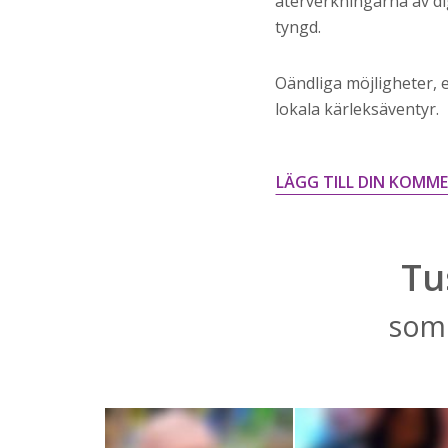
återverkningarna av digi
tyngd.
Oändliga möjligheter, e
lokala kärleksäventyr.
LÄGG TILL DIN KOMM
Tu
som 