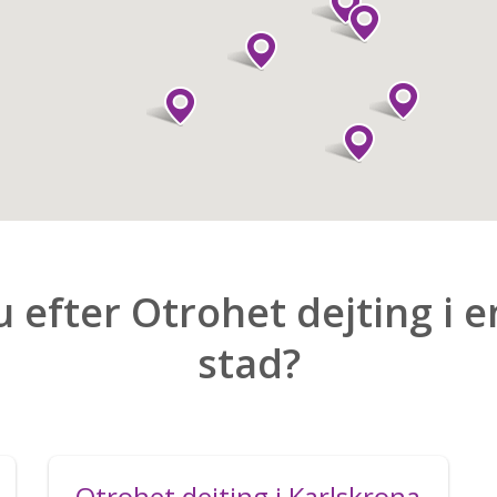
u efter Otrohet dejting i 
stad?
Otrohet dejting i Karlskrona