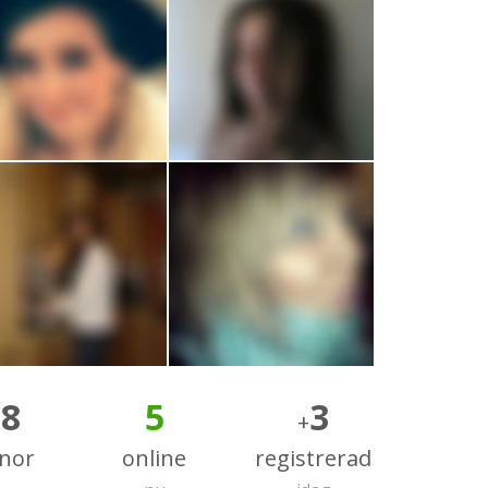
28
5
3
+
nnor
online
registrerad