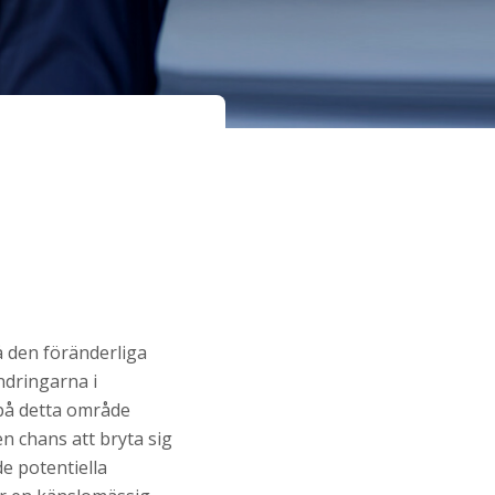
å den föränderliga
ndringarna i
 på detta område
n chans att bryta sig
de potentiella