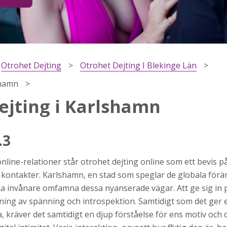
Otrohet Dejting
Otrohet Dejting I Blekinge Län
shamn
ejting i Karlshamn
.3
h
online-relationer står otrohet dejting online som ett bevis p
ns
r jag
kontakter. Karlshamn, en stad som speglar de globala förä
na invånare omfamna dessa nyanserade vägar. Att ge sig in
ning av spänning och introspektion. Samtidigt som det ger e
a, kräver det samtidigt en djup förståelse för ens motiv och 