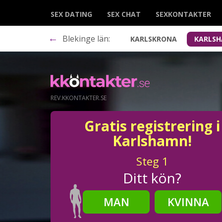
SEX DATING
SEX CHAT
SEXKONTAKTER
←
Blekinge län:
KARLSKRONA
KARLS
REV.KKONTAKTER.SE
Gratis registrering i
Karlshamn!
Steg
1
Ditt kön?
MAN
KVINNA