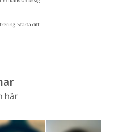
har en känslomässig
rering. Starta ditt
mar
n här