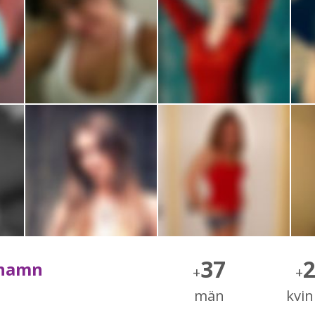
37
shamn
+
+
män
kvi