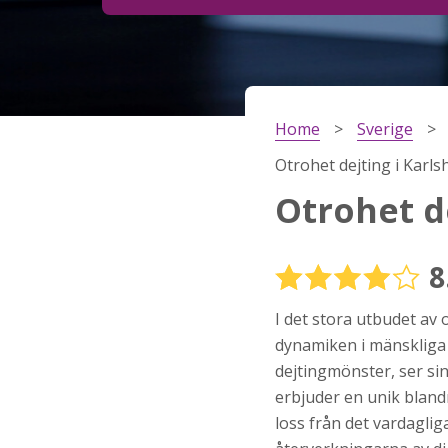
Steg
2
Ditt födelsedatum?
Home
Sverige
Steg
3
Otrohet dejting i Karl
Din mailadress?
Otrohet d
8
Genom att registrera godkänner jag
Villkoren
oc
Sekretesspolicyn
. Jag godkänner att ta emot
I det stora utbudet av 
information och reklam via e-post från hemsida
operatörer. Jag kan dra tillbaka godkännande nä
dynamiken i mänskliga 
vill.
dejtingmönster, ser si
STARTA NU!
erbjuder en unik bland
loss från det vardaglig