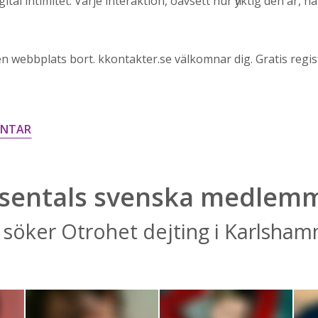
tal intimitet. Varje interaktion, oavsett hur flyktig den är, 
n webbplats bort. kkontakter.se välkomnar dig. Gratis regist
ENTAR
sentals svenska medlem
söker Otrohet dejting i Karlsham